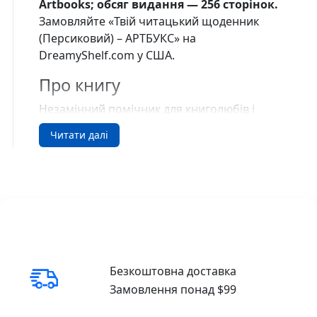
Artbooks; обсяг видання — 256 сторінок.
Замовляйте «Твій читацький щоденник
(Персиковий) – АРТБУКС» на
DreamyShelf.com у США.
Про книгу
Незамінний помічник для книголюбів і
наших reading ambassadors! Обожнюєш
Читати далі
читати, відстежуєш усі новинки улюблених
видавництв і маєш довжелезний перелік
книжкових бажанок? Тоді цей щоденник —
для тебе! Занотовуй читацькі враження,
досліджуй свої книжкові вподобання,
плануй, мрій і розвивайся разом із
читацьким щоденником АРТБУКС.
Для кого ця книга
Безкоштовна доставка
Замовлення понад $99
«Твій читацький щоденник (Персиковий) –
АРТБУКС» варто обрати читачам, яким