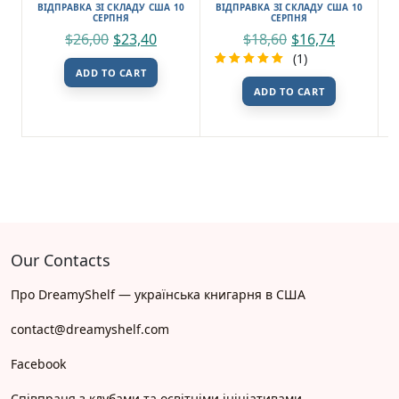
ВІДПРАВКА ЗІ СКЛАДУ США 10
ВІДПРАВКА ЗІ СКЛАДУ США 10
СЕРПНЯ
СЕРПНЯ
$
26,00
$
23,40
$
18,60
$
16,74
(1)
ADD TO CART
Rated
1
ADD TO CART
5.00
out
of 5
based on
customer
rating
Our Contacts
Про DreamyShelf — українська книгарня в США
contact@dreamyshelf.com
Facebook
Співпраця з клубами та освітніми ініціативами