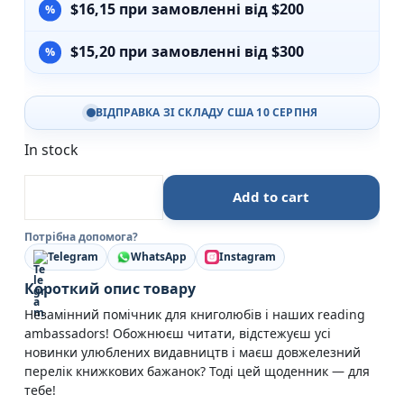
$
16,15
при замовленні від $200
$
15,20
при замовленні від $300
ВІДПРАВКА ЗІ СКЛАДУ США 10 СЕРПНЯ
In stock
Твій читацький щоденник (Персиковий) - АРТБУКС q
Add to cart
Потрібна допомога?
Telegram
WhatsApp
Instagram
Короткий опис товару
Незамінний помічник для книголюбів і наших reading
ambassadors! Обожнюєш читати, відстежуєш усі
новинки улюблених видавництв і маєш довжелезний
перелік книжкових бажанок? Тоді цей щоденник — для
тебе!