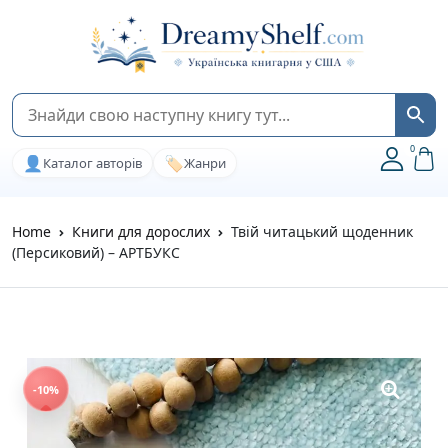
0
👤
🏷️
Каталог авторів
Жанри
Home
Книги для дорослих
Твій читацький щоденник
(Персиковий) – АРТБУКС
-10%