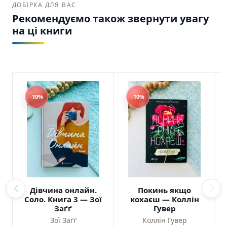
ДОБІРКА ДЛЯ ВАС
Рекомендуємо також звернути увагу
на ці книги
-10%
-10%
Дівчина онлайн.
Покинь якщо
Соло. Книга 3 — Зої
кохаєш — Коллін
Заґґ
Гувер
Зої Заґґ
Коллін Гувер