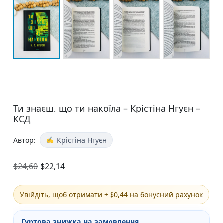
Ти знаєш, що ти накоїла – Крістіна Нгуєн –
КСД
Автор:
Крістіна Нгуєн
$
24,60
$
22,14
Увійдіть, щоб отримати + $0,44 на бонусний рахунок
Гуртова знижка на замовлення