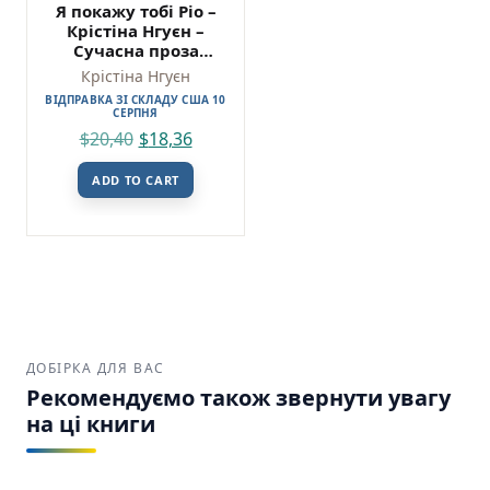
Я покажу тобі Ріо –
Крістіна Нгуєн –
Сучасна проза
України – Фабула
Крістіна Нгуєн
ВІДПРАВКА ЗІ СКЛАДУ США 10
СЕРПНЯ
$
20,40
$
18,36
ADD TO CART
ДОБІРКА ДЛЯ ВАС
Рекомендуємо також звернути увагу
на ці книги