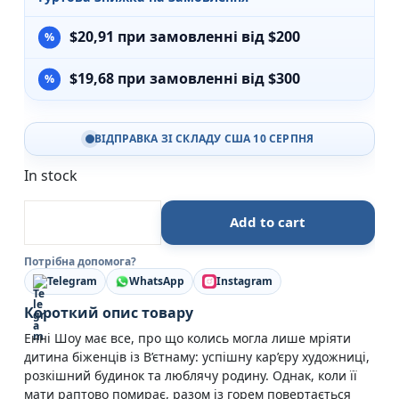
$
20,91
при замовленні від $200
$
19,68
при замовленні від $300
ВІДПРАВКА ЗІ СКЛАДУ США 10 СЕРПНЯ
In stock
Ти знаєш, що ти накоїла - Крістіна Нгуєн - КСД quant
Add to cart
Потрібна допомога?
Telegram
WhatsApp
Instagram
Короткий опис товару
Енні Шоу має все, про що колись могла лише мріяти
дитина біженців із В’єтнаму: успішну кар’єру художниці,
розкішний будинок та люблячу родину. Однак, коли її
мати раптово помирає, разом із горем повертається