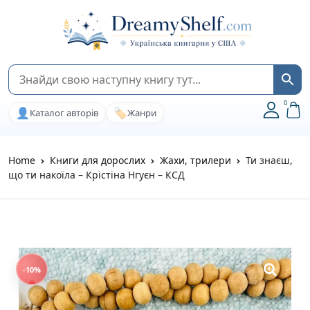
0
👤
🏷️
Каталог авторів
Жанри
Home
Книги для дорослих
Жахи, трилери
Ти знаєш,
що ти накоїла – Крістіна Нгуєн – КСД
-10%