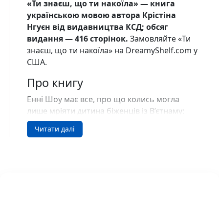
«Ти знаєш, що ти накоїла» — книга
українською мовою автора Крістіна
Нгуєн від видавництва КСД; обсяг
видання — 416 сторінок.
Замовляйте «Ти
знаєш, що ти накоїла» на DreamyShelf.com у
США.
Про книгу
Енні Шоу має все, про що колись могла
лише мріяти дитина біженців із В’єтнаму:
успішну кар’єру художниці, розкішний
Читати далі
будинок та люблячу родину. Однак, коли її
мати раптово помирає, разом із горем
повертається давній ворог — обсесивно-
компульсивний розлад. Цього разу
нав’язливі думки Енні стають надто
схожими на реальність.
Врешті-решт Енні прокидається в