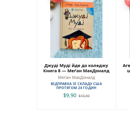
читанн
Куп
Найкр
україн
Зручн
та від
Джуді Муді йде до коледжу
Аге
У тебе
Книга 8 — Меґан МакДоналд
щ
978617
Меґан МакДоналд
ВІДПРАВКА ЗІ СКЛАДУ США
ПРОТЯГОМ 24 ГОДИН
$
9,90
$
10,90