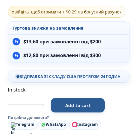
Різдвяно-зимові
Увійдіть, щоб отримати + $0,29 на бонусний рахунок
На День Валентина
Книги для дорослих
Українська класика
Гуртова знижка на замовлення
Сучасна українська проза
Світова класика
$
13,60
при замовленні від $200
Проза
Поезія та драматургія
$
12,80
при замовленні від $300
Романи
Детективи
Фантастика та фентезі
ВІДПРАВКА ЗІ СКЛАДУ США ПРОТЯГОМ 24 ГОДИН
Жахи та трилери
Саморозвиток, мотивація, філософія
In stock
Бізнес Менеджмент Фінанси
Історія Наука Політологія
Батьківство та виховання
Add to cart
У тебе є ти! - Олеся Лужецька quantity
Книги про Україну
Потрібна допомога?
Біографічні твори
Telegram
WhatsApp
Instagram
Біблії
Духовна література