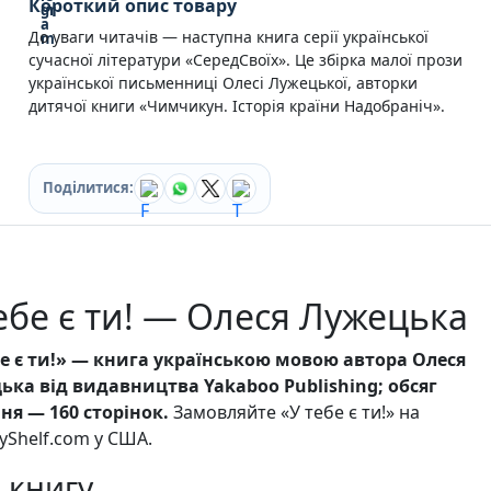
Короткий опис товару
Кулінарія
До уваги читачів — наступна книга серії української
Ігри для дорослих
сучасної літератури «СередСвоїх». Це збірка малої прози
Зарубіжні письменники
української письменниці Олесі Лужецької, авторки
Різдвяні / Зимові
дитячої книги «Чимчикун. Історія країни Надобраніч».
Книги для дітей
Картонні книги для найменших
Віммельбухи
Казки Вірші Оповідання
Поділитися:
Книги з наліпками
Вчимося читати
Прописи для дітей
Багаторазові прописи / Книги на липучках
ебе є ти! — Олеся Лужецька
Книги для першого читання
Самостійне читання (6+)
Книги для читання 10+
бе є ти!» — книга українською мовою автора Олеся
Розмальовки та Аплікації
ька від видавництва Yakaboo Publishing; обсяг
Енциклопедії
ня — 160 сторінок.
Замовляйте «У тебе є ти!» на
Навчальні книги
Shelf.com у США.
Розвивальні та пізнавальні книги
Книги про Україну
 книгу