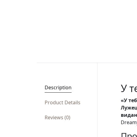
У т
Description
«У те
Product Details
Лужец
видан
Reviews (0)
Dreamy
Про