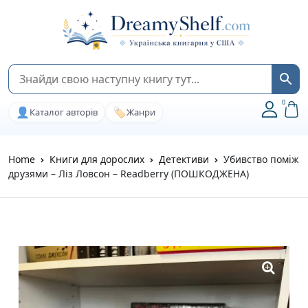
0
👤
🏷️
Каталог авторів
Жанри
Home
Книги для дорослих
Детективи
Убивство поміж
друзями – Ліз Ловсон – Readberry (ПОШКОДЖЕНА)