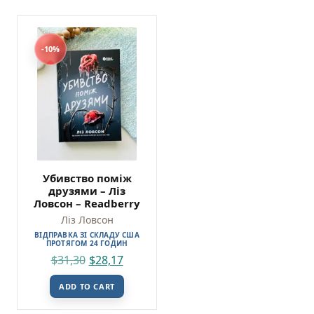
-10%
Убивство поміж
друзями – Ліз
Ловсон – Readberry
Ліз Ловсон
ВІДПРАВКА ЗІ СКЛАДУ США
ПРОТЯГОМ 24 ГОДИН
$
31,30
$
28,17
ADD TO CART