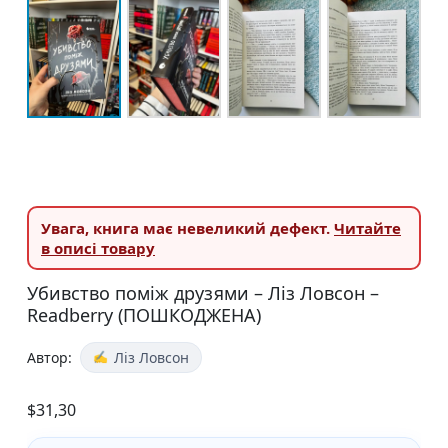
Увага,
книга має невеликий дефект.
Читайте
в описі товару
Убивство поміж друзями – Ліз Ловсон –
Readberry (ПОШКОДЖЕНА)
Автор:
Ліз Ловсон
$
31,30