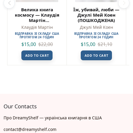
Велика книга
Їж, убивай, люби —
космосу — Клаудія
Джулі Мей Коен
Мартін
(ПОШКОДЖЕНА)
(Пошкоджена)
Клаудія Мартін
Джулі Мей Коен
ВІДПРАВКА ЗІ СКЛАДУ США
ВІДПРАВКА ЗІ СКЛАДУ США
ПРОТЯГОМ 24 ГОДИН
ПРОТЯГОМ 24 ГОДИН
$
15,00
$
22,00
$
15,00
$
21,10
ADD TO CART
ADD TO CART
Our Contacts
Про DreamyShelf — українська книгарня в США
contact@dreamyshelf.com