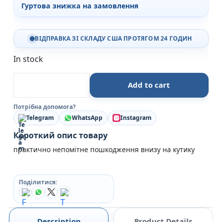
Гуртова знижка на замовлення
ВІДПРАВКА ЗІ СКЛАДУ США ПРОТЯГОМ 24 ГОДИН
In stock
Убивство поміж друзями - Ліз Ловсон - Readberry
Add to cart
Потрібна допомога?
Telegram
WhatsApp
Instagram
Короткий опис товару
практично непомітне пошкодження внизу на кутику
Поділитися:
Description
Product Details