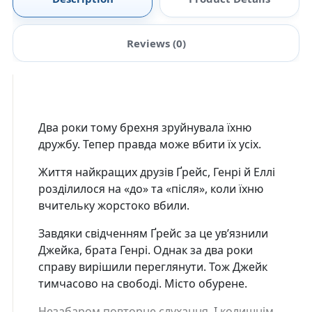
Reviews (0)
Два роки тому брехня зруйнувала їхню
дружбу. Тепер правда може вбити їх усіх.
Життя найкращих друзів Ґрейс, Генрі й Еллі
розділилося на «до» та «після», коли їхню
вчительку жорстоко вбили.
Завдяки свідченням Ґрейс за це ув’язнили
Джейка, брата Генрі. Однак за два роки
справу вирішили переглянути. Тож Джейк
тимчасово на свободі. Місто обурене.
Незабаром повторне слухання. І колишнім