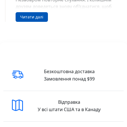
друзям доведеться знову об’єднатися, щоб
з’ясувати правду…
Читати далі
Детективи-аматори, чиї стосунки — наче
хаотичний груповий чат, сповнений натяків
і проблем із довірою.
Неймовірні повороти сюжету й стрімкий
темп затягують в запійне читання.
Абсолютно божевільна кульмінація!
Безкоштовна доставка
Замовлення понад $99
Убивство поміж друзями Ліз Ловсон
Readberry SKU: 9786178771485 (978-617-877-
148-5)
Відправка
Купити у США та Канаді
У всі штати США та в Канаду
В інтернет-книгарні DreamyShelf.com ви
можете легко замовити книгу з доставкою
по всій території США та Канади