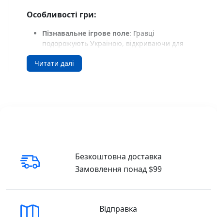
Особливості гри:
Пізнавальне ігрове поле
: Гравці
подорожують Україною, відкриваючи для
себе найвизначніші пам’ятки та культурні
Читати далі
спадщини різних регіонів країни. Кожна
клітинка ігрового поля містить елементи
національної історії та культури, що
дозволяють дітям познайомитися з
важливими фактами про нашу державу.
Розвиток навичок
: Гра сприяє розвитку
уваги, логічного мислення, а також дрібної
моторики. Відправляючись у подорож по
“нескореним містам”, діти також вчаться
рахувати, працювати в команді та
Безкоштовна доставка
усвідомлювати поняття перемоги й поразки.
Замовлення понад $99
Ігрові компоненти
:
Ігрове поле
(300×420 мм) — яскраве та
наочне, з картою України і пам’ятками
на кожному кроці.
Відправка
Гральний кубик
— для визначення