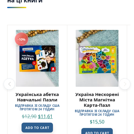
на ці книги
вечірках. Це чудова альтернатива для тих,
хто хоче поєднати корисне з приємним.
Розвиток важливих навичок
: Окрім
історичних знань, гра розвиває стратегічне
мислення, навички спілкування, увагу до
деталей і вміння взаємодіяти з іншими
учасниками гри.
-10%
Висновок
: Гра-ходилка “Нескорені міста
України” є не лише веселим способом
провести час, але й цінним інструментом
для розвитку дітей, що дозволяє поєднувати
навчання та гру.
Українська абетка
Україна Нескорені
Навчальні Пазли
Міста Магнітна
Карта-Пазл
ВІДПРАВКА ЗІ СКЛАДУ США
ПРОТЯГОМ 24 ГОДИН
ВІДПРАВКА ЗІ СКЛАДУ США
ПРОТЯГОМ 24 ГОДИН
$
12,90
$
11,61
$
15,50
ADD TO CART
ADD TO CART