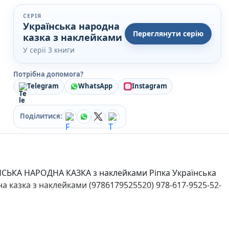
Кулінарія
СЕРІЯ
Ігри для дорослих
Українська народна
Зарубіжні письменники
Переглянути серію
казка з наклейками
Різдвяні / Зимові
У серії 3 книги
Книги для дітей
Картонні книги для найменших
Віммельбухи
Потрібна допомога?
Казки Вірші Оповідання
Telegram
WhatsApp
Instagram
Книги з наліпками
Вчимося читати
Поділитися:
Прописи для дітей
Багаторазові прописи / Книги на липучках
Книги для першого читання
Самостійне читання (6+)
Книги для читання 10+
НСЬКА НАРОДНА КАЗКА з наклейками Ріпка Українська
Розмальовки та Аплікації
а казка з наклейками (9786179525520) 978-617-9525-52-
Енциклопедії
Навчальні книги
Розвивальні та пізнавальні книги
Книги про Україну