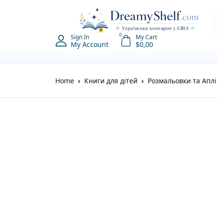
0
Sign In
My Cart
My Account
$
0,00
Home
Книги для дітей
Розмальовки та Аплі