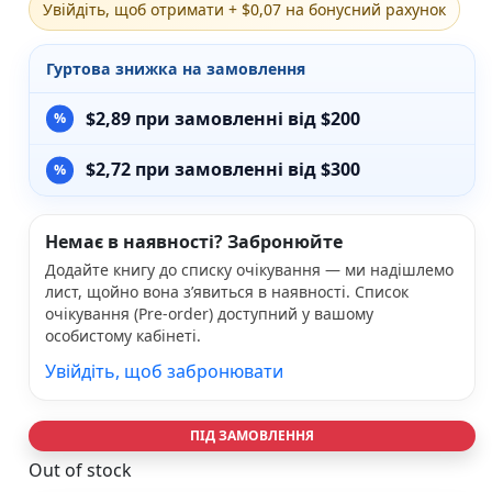
Увійдіть, щоб отримати + $0,07 на бонусний рахунок
Різдвяно-зимові
На День Валентина
Гуртова знижка на замовлення
Книги для дорослих
Українська класика
$
2,89
при замовленні від $200
Сучасна українська проза
Світова класика
$
2,72
при замовленні від $300
Проза
Поезія та драматургія
Романи
Немає в наявності? Забронюйте
Детективи
Фантастика та фентезі
Додайте книгу до списку очікування — ми надішлемо
Жахи та трилери
лист, щойно вона з’явиться в наявності. Список
Саморозвиток, мотивація, філософія
очікування (Pre-order) доступний у вашому
особистому кабінеті.
Бізнес Менеджмент Фінанси
Історія Наука Політологія
Увійдіть, щоб забронювати
Батьківство та виховання
Книги про Україну
Біографічні твори
ПІД ЗАМОВЛЕННЯ
Біблії
Out of stock
Духовна література