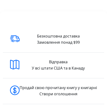
Українська кухня, смачна й різноманітна,
популярна далеко за межами нашої країни.
Протягом багатьох сторіч вона постає
символом гостинності і щирої української
вдачі. Кожному регіону України притаманні
свої особливі наїдки, і всі вони смачні,
поживні й корисні. У цій книжці ми зібрали
Безкоштовна доставка
для вас рецепти найрізноманітніших і
Замовлення понад $99
найхарактерніших смаколиків з усіх куточків
нашої держави, тож кожен зможе обрати
собі страву до смаку.
Відправка
У всі штати США та в Канаду
Гортайте сторінки цього чудово
ілюстрованого видання, обирайте, чим
потішити родину та друзів, готуйте — і ви
отримаєте справжнє гастрономічне
Продай свою прочитану книгу у книгарні
задоволення. Український святковий стіл.
Створи оголошення
🇺🇸 Buy in the USA.
Для кого ця книга