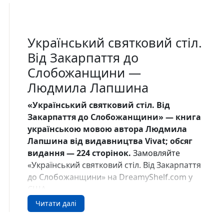
Український святковий стіл.
Від Закарпаття до
Слобожанщини —
Людмила Лапшина
«Український святковий стіл. Від
Закарпаття до Слобожанщини» — книга
українською мовою автора Людмила
Лапшина від видавництва Vivat; обсяг
видання — 224 сторінок.
Замовляйте
«Український святковий стіл. Від Закарпаття
до Слобожанщини» на DreamyShelf.com у
США.
Читати далі
Про книгу