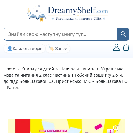
0
👤
🏷️
Каталог авторів
Жанри
Home
Книги для дітей
Навчальні книги
Українська
мова та читання 2 клас Частина 1 Робочий зошит (у 2-х ч.)
до підр Большакової І.О., Пристінської М.С – Большакова І.О.
– Ранок