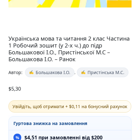
Українська мова та читання 2 клас Частина
1 Робочий зошит (у 2-х ч.) до підр
Большакової І.О., Пристінської М.С –
Большакова І.О. – Ранок
,
Автор:
Большакова І.О.
Пристінська М.С.
$
5,30
Увійдіть, щоб отримати + $0,11 на бонусний рахунок
Гуртова знижка на замовлення
$
4,51
при замовленні від $200