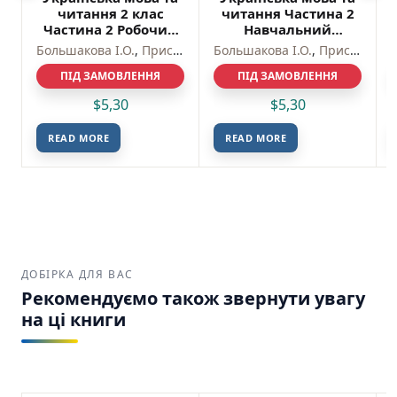
читання 2 клас
читання Частина 2
Частина 2 Робочий
Навчальний
зошит (у 2-х ч.) до
посібник для 2 класу
Большакова І.О.
,
Пристінська М.С.
Большакова І.О.
,
Пристінська М.С.
підр Большакової
ЗЗСО (у 6-ти
І.О., Пристінської М.С
ПІД ЗАМОВЛЕННЯ
ПІД ЗАМОВЛЕННЯ
частинах) –
– Большакова І.О. –
Большакова І.О. –
$
5,30
$
5,30
Ранок
Ранок
READ MORE
READ MORE
ДОБІРКА ДЛЯ ВАС
Рекомендуємо також звернути увагу
на ці книги