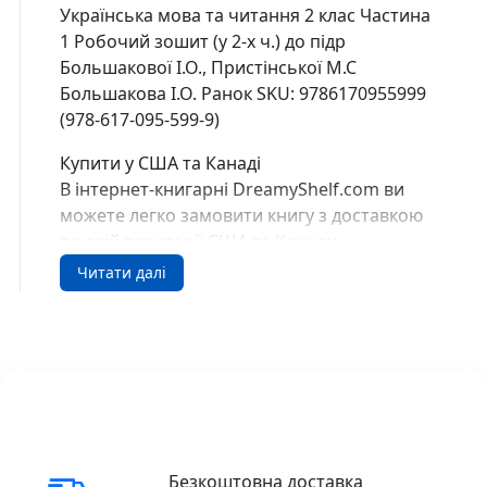
Українська мова та читання 2 клас Частина
1 Робочий зошит (у 2-х ч.) до підр
Большакової І.О., Пристінської М.С
Большакова І.О. Ранок SKU: 9786170955999
(978-617-095-599-9)
Купити у США та Канаді
В інтернет-книгарні DreamyShelf.com ви
можете легко замовити книгу з доставкою
по всій території США та Канади
🇺🇸 Buy in the USA
Читати далі
🇨🇦 Buy in Canada
Безкоштовна доставка