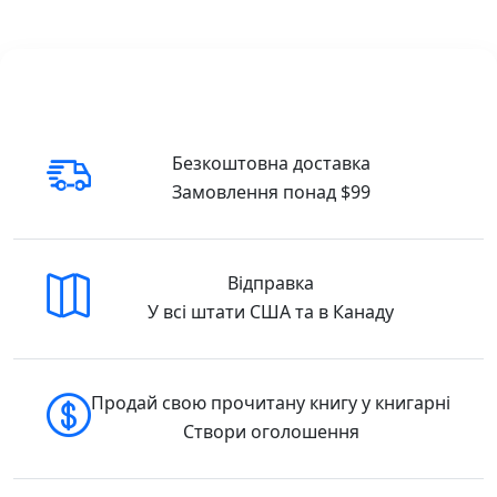
Індекси для пошуку книг, згруповані
англійською мовою.
Купити Українсько-Англійська Біблія,
замінник шкіри, золотистий зріз, бордо на
DreamyShelf.com можна з швидкою
доставкою по всій території США та Канади.
Безкоштовна доставка
Замовляйте онлайн українські книги з
Замовлення понад $99
надійним пакуванням та швидким
відправленням.
Відправка
Повна інформація про товар:
Назва: Українсько-Англійська Біблія,
У всі штати США та в Канаду
замінник шкіри, золотистий зріз, бордо –
SKU: 1917503 – ISBN: 1917503
Продай свою прочитану книгу у книгарні
Створи оголошення