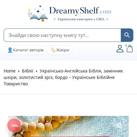
0
👤
🏷️
Каталог авторів
Жанри
Home
Біблії
Українсько-Англійська Біблія, замінник
шкіри, золотистий зріз, бордо – Українське Біблійне
Товариство
-10%