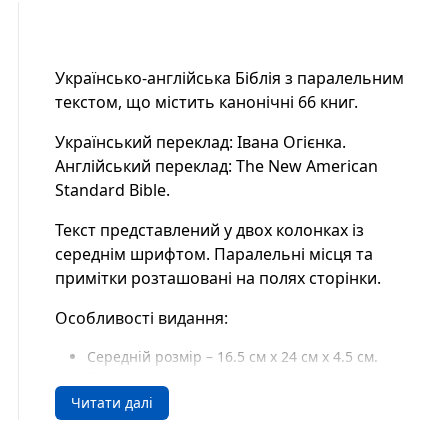
Українсько-англійська Біблія з паралельним
текстом, що містить канонічні 66 книг.
Український переклад: Івана Огієнка.
Англійський переклад: The New American
Standard Bible.
Текст представлений у двох колонках із
середнім шрифтом. Паралельні місця та
примітки розташовані на полях сторінки.
Особливості видання:
Середній розмір – 16.5 см х 24 см х 4.5 см.
Дві закладки-стрічки.
М’яка палітурка із італійського замінника
Читати далі
шкіри бордового кольору без застібки.
Золотистий зріз сторінок.