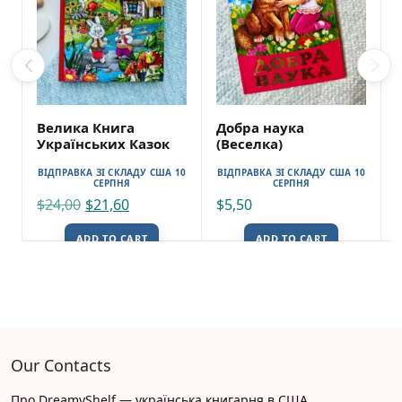
Велика Книга
Добра наука
Українських Казок
(Веселка)
ВІДПРАВКА ЗІ СКЛАДУ США 10
ВІДПРАВКА ЗІ СКЛАДУ США 10
СЕРПНЯ
СЕРПНЯ
$
24,00
$
21,60
$
5,50
ADD TO CART
ADD TO CART
Our Contacts
Про DreamyShelf — українська книгарня в США