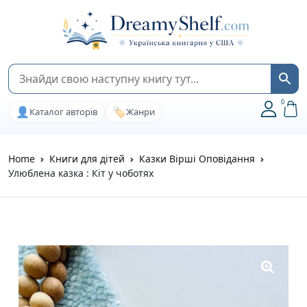
0
👤
🏷️
Каталог авторів
Жанри
Home
Книги для дітей
Казки Вірші Оповідання
Улюблена казка : Кіт у чоботях