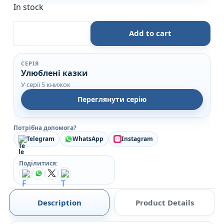
In stock
Улюблена казка : Кіт у чоботях quantity
Add to cart
СЕРІЯ
Улюблені казки
У серії 5 книжок
Переглянути серію
Потрібна допомога?
Telegram
WhatsApp
Instagram
Поділитися:
Description
Product Details