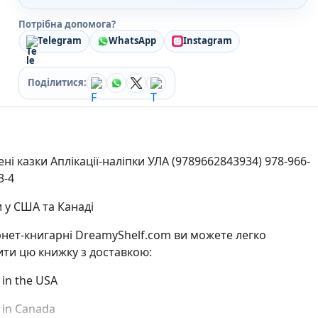
Кулінарія
Потрібна допомога?
Ігри для дорослих
Зарубіжні письменники
Telegram
WhatsApp
Instagram
Різдвяні / Зимові
Книги для дітей
Поділитися:
Картонні книги для найменших
Віммельбухи
Казки Вірші Оповідання
Книги з наліпками
Вчимося читати
ні казки Аплікації-наліпки УЛА (9789662843934) 978-966-
Прописи для дітей
3-4
Багаторазові прописи / Книги на липучках
Книги для першого читання
 у США та Канаді
Самостійне читання (6+)
Книги для читання 10+
рнет-книгарні DreamyShelf.com ви можете легко
Розмальовки та Аплікації
ти цю книжку з доставкою:
Енциклопедії
Навчальні книги
y in the USA
Розвивальні та пізнавальні книги
Книги про Україну
y in Canada