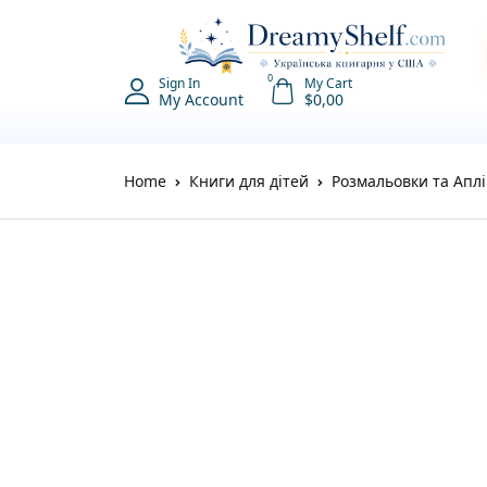
0
Sign In
My Cart
My Account
$
0,00
Home
Книги для дітей
Розмальовки та Аплі