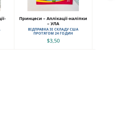
ії-
Принцеси – Аплікації-наліпки
Транспорт – А
– УЛА
–
А
ВІДПРАВКА ЗІ СКЛАДУ США
ВІДПРАВКА 
ПРОТЯГОМ 24 ГОДИН
ПРОТЯГО
$
3,50
$