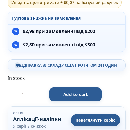
Увійдіть, щоб отримати + $0,07 на бонусний рахунок
Різдвяно-зимові
На День Валентина
Гуртова знижка на замовлення
Книги для дорослих
Українська класика
$
2,98
при замовленні від $200
Сучасна українська проза
Світова класика
$
2,80
при замовленні від $300
Проза
Поезія та драматургія
Романи
Детективи
ВІДПРАВКА ЗІ СКЛАДУ США ПРОТЯГОМ 24 ГОДИН
Фантастика та фентезі
Жахи та трилери
In stock
Саморозвиток, мотивація, філософія
Бізнес Менеджмент Фінанси
Улюблені казки - Аплікації-наліпки - УЛА quantity
Add to cart
Історія Наука Політологія
Батьківство та виховання
Книги про Україну
СЕРІЯ
Біографічні твори
Аплікації-наліпки
Переглянути серію
Біблії
У серії 8 книжок
Духовна література