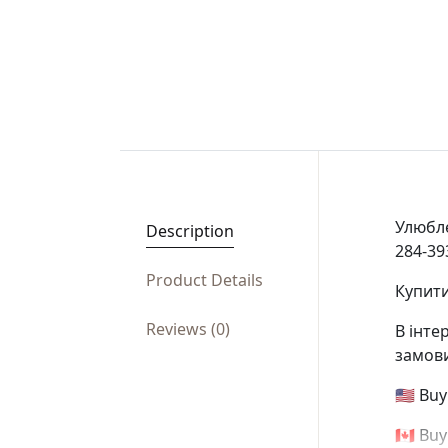
Улюбле
Description
284-39
Product Details
Купити
Reviews (0)
В інте
замови
🇺🇸 Bu
🇨🇦 Bu