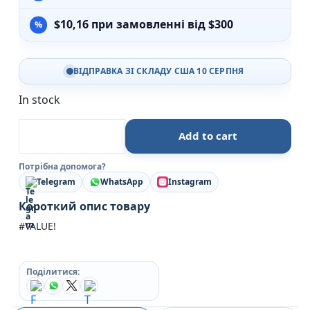
$
10,16
при замовленні від $300
ВІДПРАВКА ЗІ СКЛАДУ США 10 СЕРПНЯ
In stock
Улюблені віршики про тварин quantity
Add to cart
Потрібна допомога?
Telegram
WhatsApp
Instagram
Короткий опис товару
#VALUE!
Поділитися: