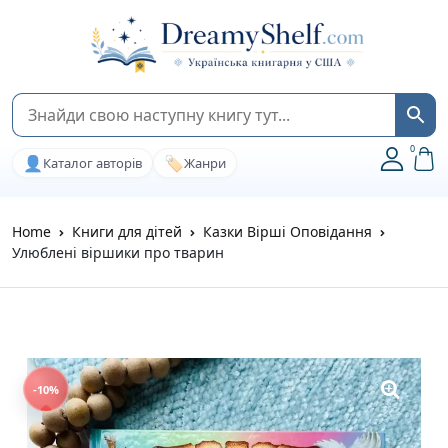
0
👤
🏷️
Каталог авторів
Жанри
Home
Книги для дітей
Казки Вірші Оповідання
Улюблені віршики про тварин
-10%