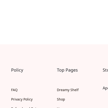
Читаємо англійською
Книги за віком
Книги для малюків 0-2 років
Книги для дошкільнят 2-4 років
Книги для дітей 4-6 років
Книги для дітей 6-10 років
Книги для дітей 10+ років
Книги для молоді 15+
Книги для дорослих 18+
Для дорослих
Сучасна українська проза
Українська класика
Світова класика
Policy
Top Pages
St
Зарубіжні письменники
Проза
Романи
Ap
Поезія та драматургія
FAQ
Dreamy Shelf
Детективи
Privacy Policy
Shop
Жахи та трилери
Фантастика та фентезі