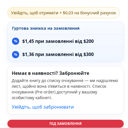
Різдвяно-зимові
На День Валентина
Увійдіть, щоб отримати + $0,03 на бонусний рахунок
Книги для дорослих
Українська класика
Гуртова знижка на замовлення
Сучасна українська проза
Світова класика
$
1,45
при замовленні від $200
Проза
Поезія та драматургія
$
1,36
при замовленні від $300
Романи
Детективи
Фантастика та фентезі
Немає в наявності? Забронюйте
Жахи та трилери
Додайте книгу до списку очікування — ми надішлемо
Саморозвиток, мотивація, філософія
лист, щойно вона з’явиться в наявності. Список
Бізнес Менеджмент Фінанси
очікування (Pre-order) доступний у вашому
Історія Наука Політологія
особистому кабінеті.
Батьківство та виховання
Увійдіть, щоб забронювати
Книги про Україну
Біографічні твори
Біблії
ПІД ЗАМОВЛЕННЯ
Духовна література