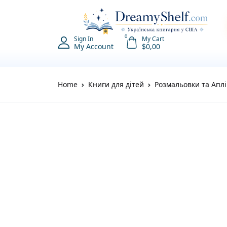
0
Sign In
My Cart
My Account
$
0,00
Home
Книги для дітей
Розмальовки та Аплі