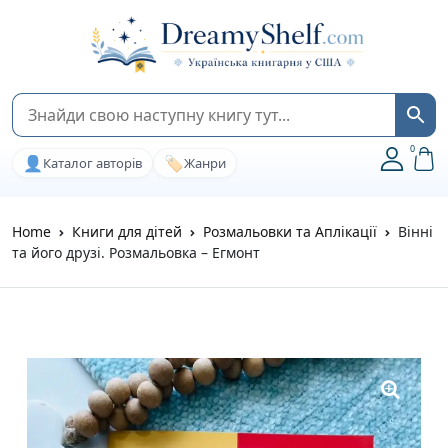
0
👤
🏷️
Каталог авторів
Жанри
Home
Книги для дітей
Розмальовки та Аплікації
Вінні
та його друзі. Розмальовка – Егмонт