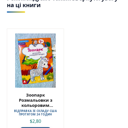
на ці книги
Зоопарк
Розмальовки з
кольоровим
контуром
ВІДПРАВКА ЗІ СКЛАДУ США
ПРОТЯГОМ 24 ГОДИН
$
2,80