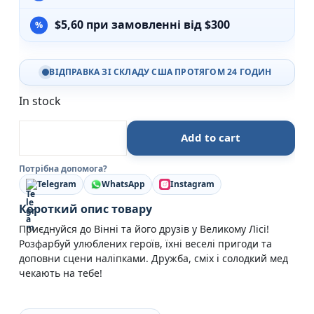
$
5,60
при замовленні від $300
ВІДПРАВКА ЗІ СКЛАДУ США ПРОТЯГОМ 24 ГОДИН
In stock
Вінні та його друзі. Розмальовка - Егмонт quantity
Add to cart
Потрібна допомога?
Telegram
WhatsApp
Instagram
Короткий опис товару
Приєднуйся до Вінні та його друзів у Великому Лісі!
Розфарбуй улюблених героїв, їхні веселі пригоди та
доповни сцени наліпками. Дружба, сміх і солодкий мед
чекають на тебе!