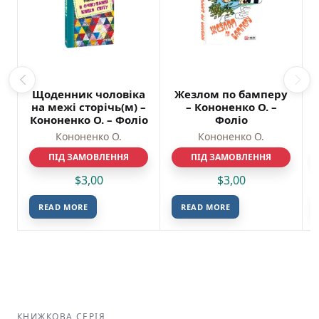
Щоденник чоловiка
Жезлом по бамперу
на межi сторiчь(м) –
– Кононенко О. –
Кононенко О. – Фоліо
Фоліо
Кононенко О.
Кононенко О.
ПІД ЗАМОВЛЕННЯ
ПІД ЗАМОВЛЕННЯ
$
3,00
$
3,00
READ MORE
READ MORE
КНИЖКОВА СЕРІЯ