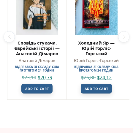
Сповідь стукача.
Холодний Яр —
Єврейські історії —
Юрій Горліс-
Анатолій Дімаров
Горський
Анатолій Дімаров
Юрій Горліс-Горський
ВІДПРАВКА ЗІ СКЛАДУ США
ВІДПРАВКА ЗІ СКЛАДУ США
ПРОТЯГОМ 24 ГОДИН
ПРОТЯГОМ 24 ГОДИН
$
23,10
$
20,79
$
26,80
$
24,12
ADD TO CART
ADD TO CART