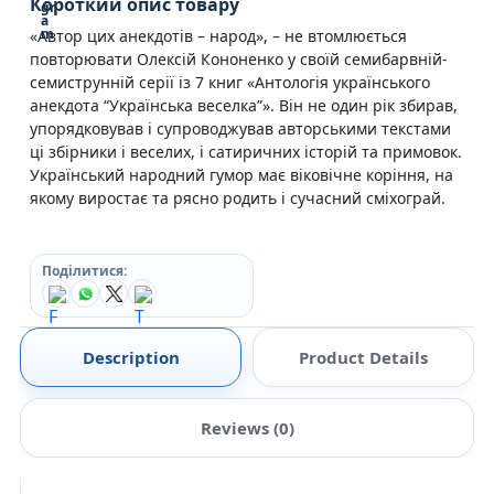
Короткий опис товару
«Автор цих анекдотів – народ», – не втомлюється
повторювати Олексій Кононенко у своїй семибарвній-
семиструнній серії із 7 книг «Антологія українського
анекдота “Українська веселка”». Він не один рік збирав,
упорядковував і супроводжував авторськими текстами
ці збірники і веселих, і сатиричних історій та примовок.
Український народний гумор має віковічне коріння, на
якому виростає та рясно родить і сучасний сміхограй.
Поділитися:
Description
Product Details
Reviews (0)