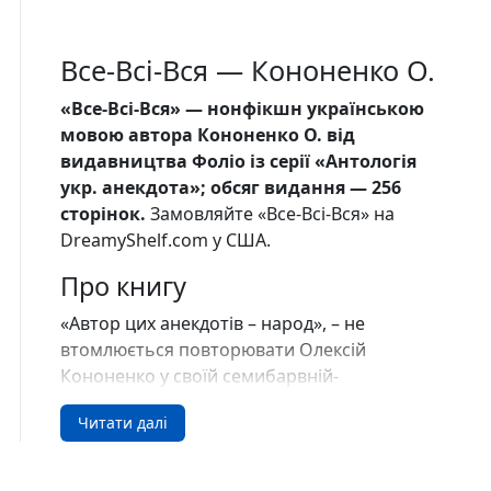
Все-Всi-Вся — Кононенко О.
«Все-Всi-Вся» — нонфікшн українською
мовою автора Кононенко О. від
видавництва Фоліо із серії «Антологiя
укр. анекдота»; обсяг видання — 256
сторінок.
Замовляйте «Все-Всi-Вся» на
DreamyShelf.com у США.
Про книгу
«Автор цих анекдотів – народ», – не
втомлюється повторювати Олексій
Кононенко у своїй семибарвній-
семиструнній серії із 7 книг «Антологія
Читати далі
українського анекдота “Українська
веселка”». Він не один рік збирав,
упорядковував і супроводжував