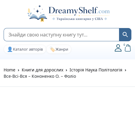
0
👤
🏷️
Каталог авторів
Жанри
Home
Книги для дорослих
Історія Наука Політологія
Все-Всi-Вся – Кононенко О. – Фоліо