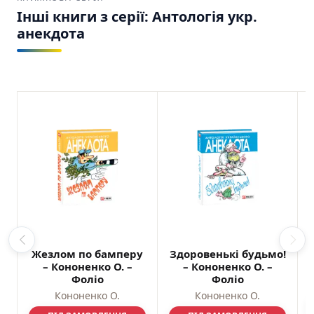
Інші книги з серії: Антологiя укр.
анекдота
Жезлом по бамперу
Здоровенькi будьмо!
– Кононенко О. –
– Кононенко О. –
Фоліо
Фоліо
Кононенко О.
Кононенко О.