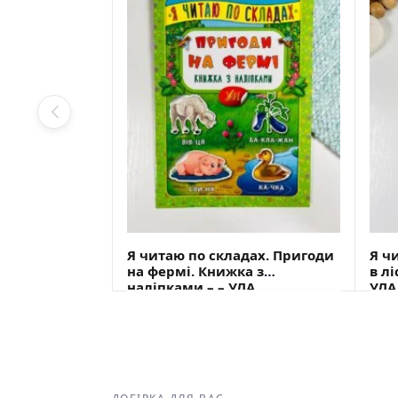
Я читаю по складах. Пригоди
Я ч
на фермі. Книжка з
в лі
наліпками – – УЛА
УЛА
ПІД ЗАМОВЛЕННЯ
$
1,60
$
1,