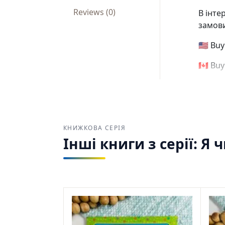
Reviews (0)
В інте
замови
🇺🇸 Bu
🇨🇦 Bu
КНИЖКОВА СЕРІЯ
Інші книги з серії: Я 