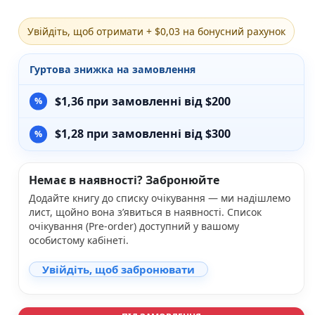
Різдвяно-зимові
На День Валентина
Увійдіть, щоб отримати + $0,03 на бонусний рахунок
Книги для дорослих
Українська класика
Гуртова знижка на замовлення
Сучасна українська проза
Світова класика
$
1,36
при замовленні від $200
Проза
Поезія та драматургія
$
1,28
при замовленні від $300
Романи
Детективи
Фантастика та фентезі
Немає в наявності? Забронюйте
Жахи та трилери
Додайте книгу до списку очікування — ми надішлемо
Саморозвиток, мотивація, філософія
лист, щойно вона з’явиться в наявності. Список
Бізнес Менеджмент Фінанси
очікування (Pre-order) доступний у вашому
Історія Наука Політологія
особистому кабінеті.
Батьківство та виховання
Книги про Україну
Увійдіть, щоб забронювати
Біографічні твори
Біблії
Духовна література