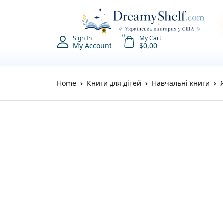
0
Sign In
My Cart
My Account
$
0,00
Home
Книги для дітей
Навчальні книги