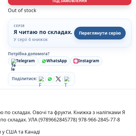
ПІД ЗАМОВЛЕННЯ
Кулінарія
Out of stock
Ігри для дорослих
Зарубіжні письменники
Різдвяні / Зимові
СЕРІЯ
Книги для дітей
Я читаю по складах.
Переглянути серію
Картонні книги для найменших
У серії 6 книжок
Віммельбухи
Казки Вірші Оповідання
Потрібна допомога?
Книги з наліпками
Telegram
WhatsApp
Instagram
Вчимося читати
Прописи для дітей
Багаторазові прописи / Книги на липучках
Поділитися:
Книги для першого читання
Самостійне читання (6+)
Книги для читання 10+
Розмальовки та Аплікації
Енциклопедії
ю по складах. Овочі та фрукти. Книжка з наліпками Я
Навчальні книги
по складах. УЛА (9789662845778) 978-966-2845-77-8
Розвивальні та пізнавальні книги
Книги про Україну
 у США та Канаді