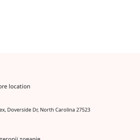
ore location
ex, Doverside Dr, North Carolina 27523
тегорії товарів