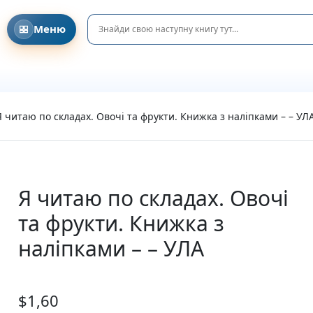
Меню
Головна
Давайте знайомитися!
Співпраця з клубами та освітніми ініціативами
DreamyShelf у соціальних мережах
Блог та Новини
Я читаю по складах. Овочі та фрукти. Книжка з наліпками – – УЛ
Privacy Policy
Refund and Returns Policy
Terms and Conditions
Каталог
Усі книги
Я читаю по складах. Овочі
Новинки
та фрукти. Книжка з
Очікувані новинки
Акційні пропозиції
наліпками – – УЛА
Подарунки та аксесуари
Пазли
Вітальні листівки
$
1,60
Подарункові елементи
На день народження