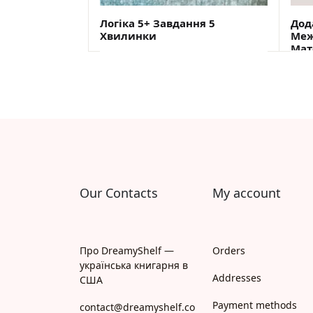
Логіка 5+ Завдання 5
Дод
Хвилинки
Меж
Мат
ВІДПРАВКА ЗІ СКЛАДУ США 10
В
СЕРПНЯ
$
2,40
$
4,
Our Contacts
My account
Про DreamyShelf —
Orders
українська книгарня в
Addresses
США
Payment methods
contact@dreamyshelf.co