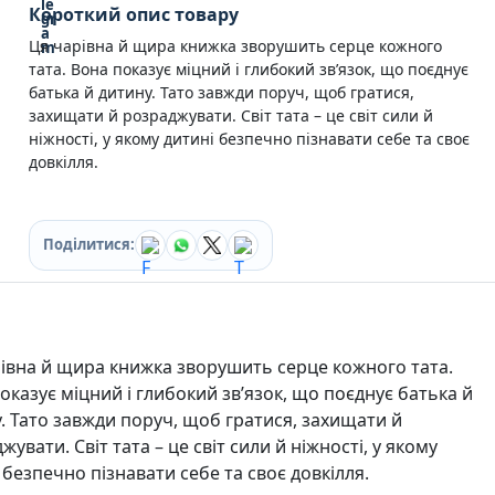
Короткий опис товару
Кулінарія
Ігри для дорослих
Ця чарівна й щира книжка зворушить серце кожного
Зарубіжні письменники
тата. Вона показує міцний і глибокий зв’язок, що поєднує
Різдвяні / Зимові
батька й дитину. Тато завжди поруч, щоб гратися,
Книги для дітей
захищати й розраджувати. Світ тата – це світ сили й
Картонні книги для найменших
ніжності, у якому дитині безпечно пізнавати себе та своє
Віммельбухи
довкілля.
Казки Вірші Оповідання
Книги з наліпками
Вчимося читати
Поділитися:
Прописи для дітей
Багаторазові прописи / Книги на липучках
Книги для першого читання
Самостійне читання (6+)
Книги для читання 10+
івна й щира книжка зворушить серце кожного тата.
Розмальовки та Аплікації
оказує міцний і глибокий зв’язок, що поєднує батька й
Енциклопедії
. Тато завжди поруч, щоб гратися, захищати й
Навчальні книги
жувати. Світ тата – це світ сили й ніжності, у якому
Розвивальні та пізнавальні книги
 безпечно пізнавати себе та своє довкілля.
Книги про Україну