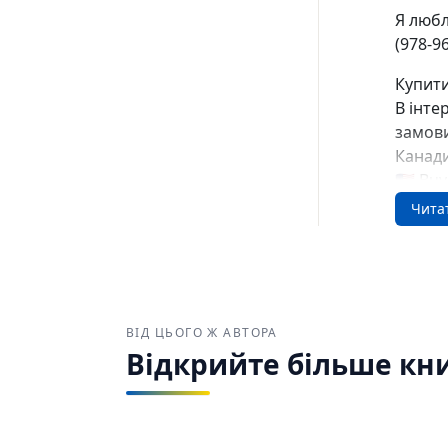
Я любл
(978-9
Купити
В інте
замови
Канад
🇺🇸 Bu
🇨🇦 Bu
Чита
ВІД ЦЬОГО Ж АВТОРА
Відкрийте більше кни