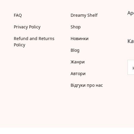
Моя бібліотека
Мої бажанки
Ap
FAQ
Dreamy Shelf
Адреси
Платіжні методи
Privacy Policy
Shop
Відгуки про нас
Refund and Returns
Новинки
Ка
Policy
Blog
Жанри
Автори
Відгуки про нас