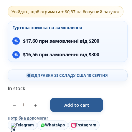
Різдвяно-зимові
Увійдіть, щоб отримати + $0,37 на бонусний рахунок
На День Валентина
Книги для дорослих
Українська класика
Гуртова знижка на замовлення
Сучасна українська проза
Світова класика
$
17,60
при замовленні від $200
Проза
Поезія та драматургія
$
16,56
при замовленні від $300
Романи
Детективи
Фантастика та фентезі
ВІДПРАВКА ЗІ СКЛАДУ США 10 СЕРПНЯ
Жахи та трилери
Саморозвиток, мотивація, філософія
In stock
Бізнес Менеджмент Фінанси
Історія Наука Політологія
Я люблю тебе, татку - Мелані Джойс - ПЕТ quantity
Батьківство та виховання
Add to cart
Книги про Україну
Біографічні твори
Потрібна допомога?
Біблії
Telegram
WhatsApp
Instagram
Духовна література