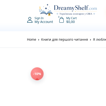
0
Sign In
My Cart
My Account
$
0,00
Home
Книги для першого читання
Я люблю
-10%