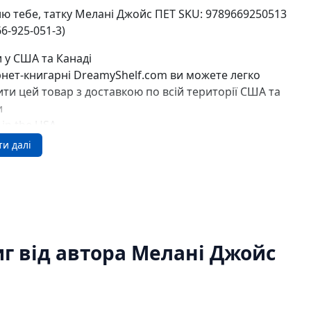
Ігри для дітей
ю тебе, татку Мелані Джойс ПЕТ SKU: 9789669250513
Різдвяні / Зимові
66-925-051-3)
Книги для молоді
Пазли
 у США та Канаді
Каталог авторів
рнет-книгарні DreamyShelf.com ви можете легко
Жанри
ти цей товар з доставкою по всій території США та
Тематичні підбірки
и
Love story mood: підбірка книжок для неї
y in the USA
Подарунок для нього
y in Canada
Біографії що надихають
ти далі
Історії сильних жінок
Книжкові історії на екрані
Прокачай себе
Розпродаж пошкоджених книг
Вживані книги
Подарункові книги
г від автора Мелані Джойс
Сучасна українська проза
Канцтовари
Закладки
Зошити
Подарункова карта