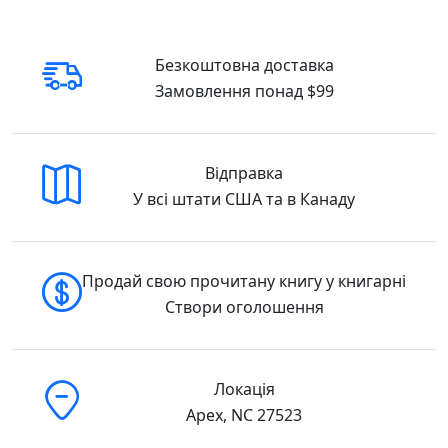
також ще і як талановитий письменник.
У видавництві «Фоліо» вийшли друком його
Безкоштовна доставка
книжки «Я, “Побєда” і Берлін» (українською
Замовлення понад $99
та російською) і «Я, Паштєт і Армія». 2
лютого 2015 року Кузьма Скрябін загинув в
автомобільній аварії. У повісті «Я, Шонік і
Шпіцберген», а також у піснях 2006—2014
Відправка
років, що увійшли до видання, якнайкраще
У всі штати США та в Канаду
розкривається яскравий талант Кузьми з
його іскрометним гумором, тонким
ліризмом, чіткою громадянською позицією.
Продай свою прочитану книгу у книгарні
Для кого ця книга
Створи оголошення
«Я, Шонік і Шпіцберген» варто обрати
читачам, яким близькі теми цієї книги і які
шукають українське видання для
Локація
змістовного читання.
Apex, NC 27523