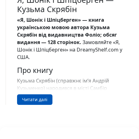
Кузьма Скрябін
«Я, Шонік і Шпіцберген» — книга
українською мовою автора Кузьма
Скрябін від видавництва Фоліо; обсяг
видання — 128 сторінок.
Замовляйте «Я,
Шонік і Шпіцберген» на DreamyShelf.com у
США.
Про книгу
Кузьма Скрябін (справжнє ім’я Андрій
Кузьменко) народився в місті Самбір
Львівської області 17 серпня 1968 року.
Читати далі
Закінчив музичну школу за класом
фортепіано. У 1989 році записав першу
пісню у складі музичної групи «Скрябін». З
того часу став відомим як співак, автор
музики і текстів багатьох десятків пісень, а