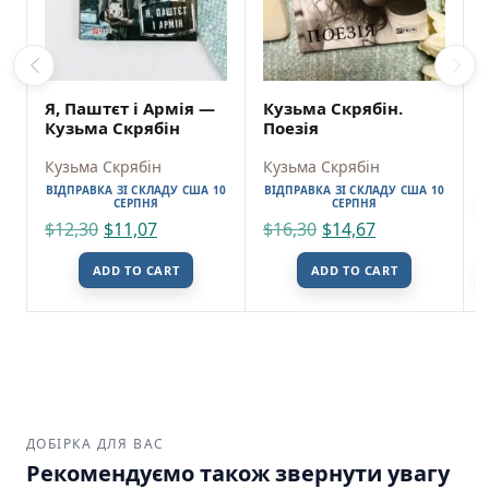
Я, Паштєт і Армія —
Кузьма Скрябін.
Кузьма Скрябін
Поезія
Кузьма Скрябін
Кузьма Скрябін
ВІДПРАВКА ЗІ СКЛАДУ США 10
ВІДПРАВКА ЗІ СКЛАДУ США 10
СЕРПНЯ
СЕРПНЯ
$
12,30
$
11,07
$
16,30
$
14,67
ADD TO CART
ADD TO CART
ДОБІРКА ДЛЯ ВАС
Рекомендуємо також звернути увагу