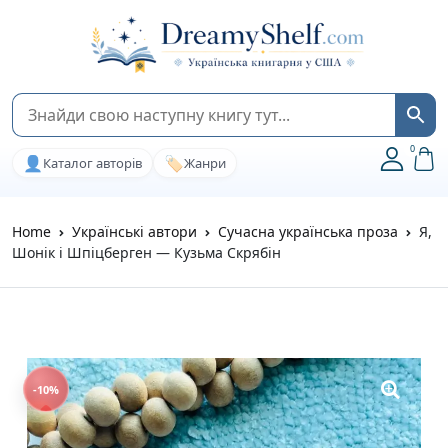
0
👤
🏷️
Каталог авторів
Жанри
Home
Українські автори
Сучасна українська проза
Я,
Шонік і Шпіцберген — Кузьма Скрябін
-10%