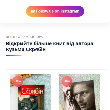
Купити у США та Канаді
Найкраща ціна:
Ми забезпечуємо
📸 Follow us on Instagram
найнижчу вартість на українські книги в
Америці.
Зручна доставка:
Ваше замовлення буде
надійно упаковане та відправлене через
ВІД ЦЬОГО Ж АВТОРА
USPS, UPS або FedEx по США та Канаді.
Відкрийте більше книг від автора
Кузьма Скрябін
Я, Шонік і Шпіцберген Кузьма Скрябін Фоліо
SKU: 9789660373464 (978-966-03-7346-4)
-10%
-10%