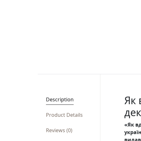
Як 
Description
дек
Product Details
«Як в
Reviews (0)
украї
видав