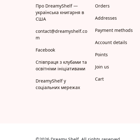
Про DreamyShelf —
Orders
українська книгарня в
Addresses
США
Payment methods
contact@dreamyshelf.co
m
Account details
Facebook
Points
Співпраця з клубами та
Join us
освітніми ініціативами
Cart
DreamyShelf у
соціальних мережах
©2026 Dreamy Shelf. All rights reserved