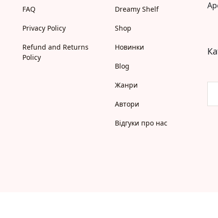
Ap
Моя бібліотека
FAQ
Dreamy Shelf
Мої бажанки
Privacy Policy
Shop
Адреси
Платіжні методи
Refund and Returns
Новинки
Ка
Відгуки про нас
Policy
Blog
Жанри
Автори
Відгуки про нас