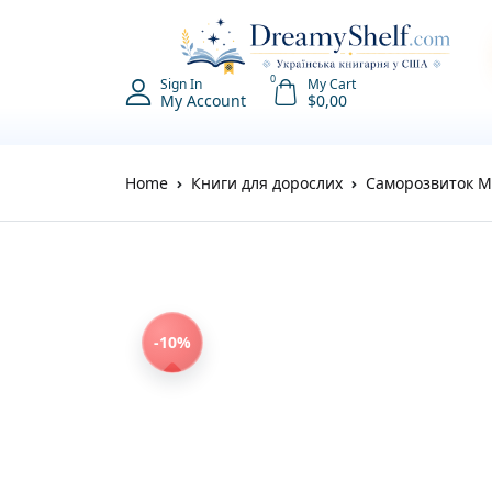
0
Sign In
My Cart
My Account
$
0,00
Home
Книги для дорослих
Саморозвиток М
-10%