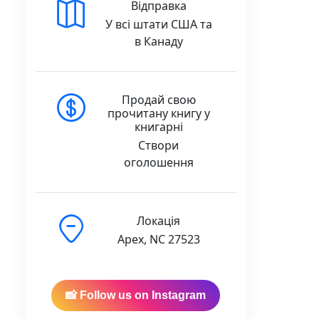
Відправка
У всі штати США та
в Канаду
Продай свою
прочитану книгу у
книгарні
Створи
оголошення
Локація
Apex, NC 27523
📸 Follow us on Instagram
іам Найем - Лабораторія quantity