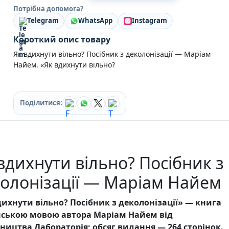
Кулінарія
Потрібна допомога?
Ігри для дорослих
Telegram
WhatsApp
Instagram
Зарубіжні письменники
Короткий опис товару
Різдвяні / Зимові
Книги для дітей
Як вдихнути вільно? Посібник з деколонізації — Маріам
Картонні книги для найменших
Найем. «Як вдихнути вільно?
Віммельбухи
Казки Вірші Оповідання
Книги з наліпками
Поділитися:
Вчимося читати
Прописи для дітей
Багаторазові прописи / Книги на липучках
Книги для першого читання
Самостійне читання (6+)
вдихнути вільно? Посібник з
Книги для читання 10+
Розмальовки та Аплікації
олонізації — Маріам Найем
Енциклопедії
Навчальні книги
дихнути вільно? Посібник з деколонізації» — книга
Розвивальні та пізнавальні книги
нською мовою автора Маріам Найем від
Книги про Україну
ництва Лабораторія; обсяг видання — 264 сторінок.