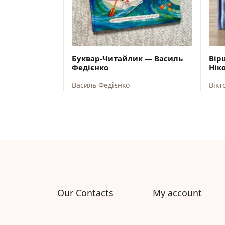
Буквар-Читайлик — Василь
Вір
Федієнко
Нік
Василь Федієнко
Вікт
ВІДПРАВКА ЗІ СКЛАДУ США 10
В
СЕРПНЯ
$
19,00
$
17,10
$
10
Our Contacts
My account