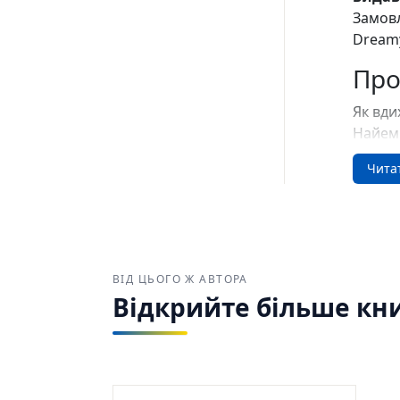
Замовл
Dreamy
Про
Як вди
Найем.
книга 
Чита
видавн
Повном
російс
терито
колоні
ВІД ЦЬОГО Ж АВТОРА
вплива
Відкрийте більше кн
«Як вд
Куп