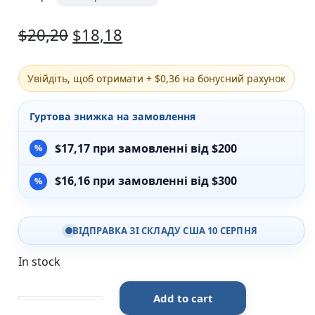
Різдвяно-зимові
$
20,20
$
18,18
На День Валентина
Книги для дорослих
Українська класика
Сучасна українська проза
Увійдіть, щоб отримати + $0,36 на бонусний рахунок
Світова класика
Проза
Гуртова знижка на замовлення
Поезія та драматургія
Романи
$
17,17
при замовленні від $200
Детективи
Фантастика та фентезі
$
16,16
при замовленні від $300
Жахи та трилери
Саморозвиток, мотивація, філософія
Бізнес Менеджмент Фінанси
ВІДПРАВКА ЗІ СКЛАДУ США 10 СЕРПНЯ
Історія Наука Політологія
Батьківство та виховання
In stock
Книги про Україну
Біографічні твори
Біблії
Add to cart
Як вдихнути вільно? Посібник з деколонізації - Мар
Духовна література