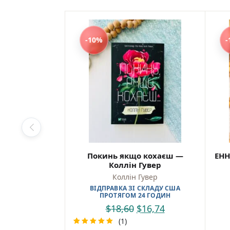
Куп
Найкр
-10%
-
україн
Зручн
та від
Я! Я! 
Маккрі
Покинь якщо кохаєш —
ЕНН
Коллін Гувер
Коллін Гувер
ВІДПРАВКА ЗІ СКЛАДУ США
ПРОТЯГОМ 24 ГОДИН
$
18,60
$
16,74
(1)