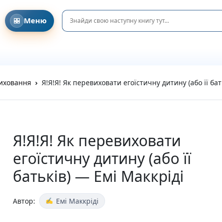
Меню
Головна
Давайте знайомитися!
Співпраця з клубами та освітніми ініціативами
DreamyShelf у соціальних мережах
Блог та Новини
виховання
Я!Я!Я! Як перевиховати егоїстичну дитину (або її бат
Privacy Policy
Refund and Returns Policy
Terms and Conditions
Каталог
Усі книги
Я!Я!Я! Як перевиховати
Новинки
егоїстичну дитину (або її
Очікувані новинки
Акційні пропозиції
батьків) — Емі Маккріді
Подарунки та аксесуари
Пазли
Вітальні листівки
Автор:
Емі Маккріді
Подарункові елементи
На день народження