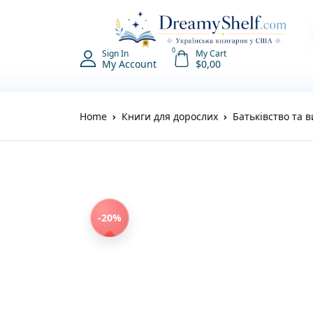
0
Sign In
My Cart
My Account
$
0,00
Home
Книги для дорослих
Батьківство та 
-20%