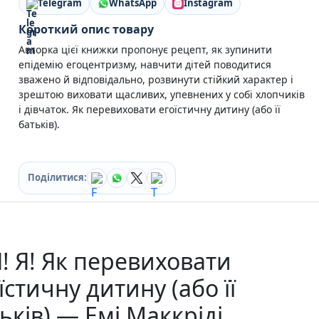
Telegram
WhatsApp
Instagram
Кулінарія
Ігри для дорослих
Короткий опис товару
Зарубіжні письменники
Авторка цієї книжки пропонує рецепт, як зупинити
Різдвяні / Зимові
епідемію егоцентризму, навчити дітей поводитися
Книги для дітей
зважено й відповідально, розвинути стійкий характер і
Картонні книги для найменших
зрештою виховати щасливих, упевнених у собі хлопчиків
Віммельбухи
і дівчаток. Як перевиховати егоїстичну дитину (або її
Казки Вірші Оповідання
батьків).
Книги з наліпками
Вчимося читати
Прописи для дітей
Поділитися:
Багаторазові прописи / Книги на липучках
Книги для першого читання
Самостійне читання (6+)
Книги для читання 10+
Розмальовки та Аплікації
Я! Я! Як перевиховати
Енциклопедії
Навчальні книги
їстичну дитину (або її
Розвивальні та пізнавальні книги
ьків) — Емі Маккріді
Книги про Україну