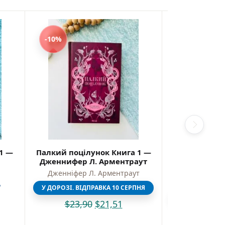
-10%
-10%
1 —
Палкий поцілунок Книга 1 —
Людина
Дженнифер Л. Арментраут
справжнього
у концтаборі
Дженніфер Л. Арментраут
Вікто
А
У ДОРОЗІ. ВІДПРАВКА 10 СЕРПНЯ
У ДОРОЗІ. ВІ
$
23,90
$
21,51
$
11,