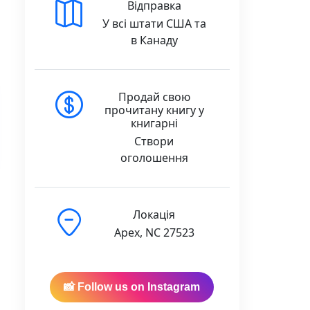
Відправка
У всі штати США та
в Канаду
Продай свою
прочитану книгу у
книгарні
Створи
оголошення
Локація
Apex, NC 27523
ьків) — Емі Маккріді quantity
📸 Follow us on Instagram