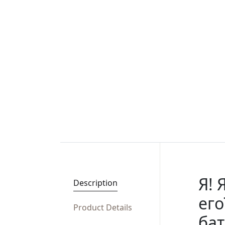
Я! 
Description
его
Product Details
бат