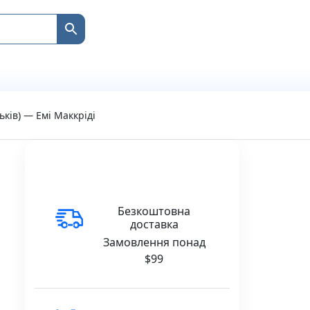
ьків) — Емі Маккріді
Безкоштовна
доставка
Замовлення понад
$99