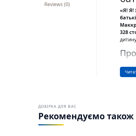
Reviews (0)
«Я! Я!
батьк
Маккр
328 ст
дитину
Про
Авторк
егоцен
Чита
відпов
вихова
переви
Для
ДОБІРКА ДЛЯ ВАС
Рекомендуємо також з
«Я! Я!
варто 
шукают