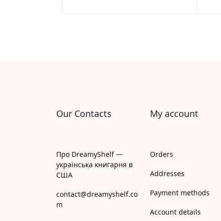
Rated
1
5.00
out
of 5
based on
customer
rating
Our Contacts
My account
Про DreamyShelf —
Orders
українська книгарня в
Addresses
США
Payment methods
contact@dreamyshelf.co
m
Account details