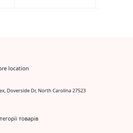
(1)
Rated
1
5.00
out
of 5
based on
customer
rating
ore location
ex, Doverside Dr, North Carolina 27523
тегорії товарів