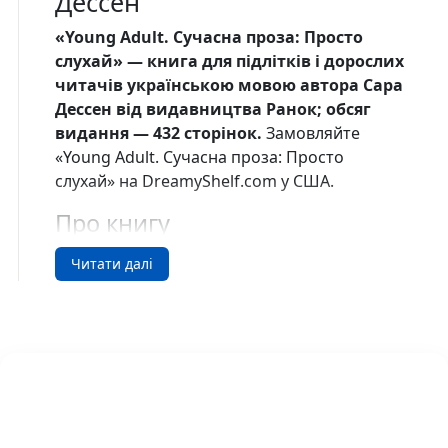
Дессен
«Young Adult. Сучасна проза: Просто
слухай» — книга для підлітків і дорослих
читачів українською мовою автора Сара
Дессен від видавництва Ранок; обсяг
видання — 432 сторінок.
Замовляйте
«Young Adult. Сучасна проза: Просто
слухай» на DreamyShelf.com у США.
Про книгу
Коли Аннабель через хлопця свариться зі
Читати далі
своєю найкращою подругою — популярною
та привабливою Софі, — вона вмить
опиняється небажаною особою серед
друзів. Та неочікувано для себе Аннабель
знаходить спільну мову з таємничим
одинаком Оуеном, який до безтями
захоплюється музикою та своїм