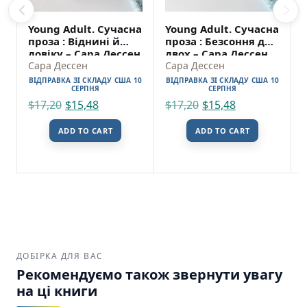
Young Adult. Сучасна
Young Adult. Сучасна
проза : Віднині й
проза : Безсоння для
довіку – Сара Дессен
двох – Сара Дессен
Сара Дессен
Сара Дессен
ВІДПРАВКА ЗІ СКЛАДУ США 10
ВІДПРАВКА ЗІ СКЛАДУ США 10
СЕРПНЯ
СЕРПНЯ
$
17,20
$
15,48
$
17,20
$
15,48
ADD TO CART
ADD TO CART
ДОБІРКА ДЛЯ ВАС
Рекомендуємо також звернути увагу
на ці книги