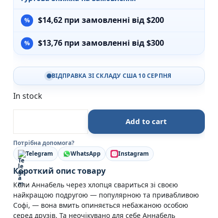
$
14,62
при замовленні від $200
$
13,76
при замовленні від $300
ВІДПРАВКА ЗІ СКЛАДУ США 10 СЕРПНЯ
In stock
Young Adult. Сучасна проза : Просто слухай - Сара 
Add to cart
Потрібна допомога?
Telegram
WhatsApp
Instagram
Короткий опис товару
Коли Аннабель через хлопця свариться зі своєю
найкращою подругою — популярною та привабливою
Софі, — вона вмить опиняється небажаною особою
серед друзів. Та неочікувано для себе Аннабель