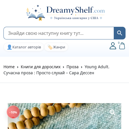
0
👤
🏷️
Каталог авторів
Жанри
Home
Книги для дорослих
Проза
Young Adult.
Сучасна проза : Просто слухай – Сара Дессен
-10%