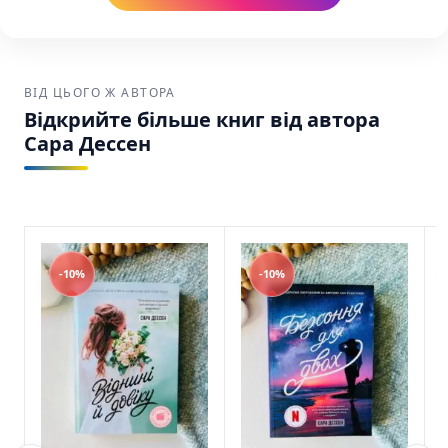
Сара Дессен Ранок SKU: 9786170981660 (978-
617-09-8166-0)
ВІД ЦЬОГО Ж АВТОРА
Відкрийте більше книг від автора
Сара Дессен
-10%
-10%