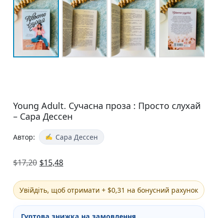
Young Adult. Сучасна проза : Просто слухай
– Сара Дессен
Автор:
Сара Дессен
$
17,20
$
15,48
Увійдіть, щоб отримати + $0,31 на бонусний рахунок
Гуртова знижка на замовлення