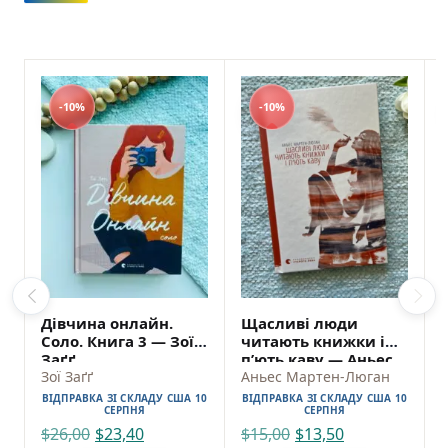
-10%
-10%
Дівчина онлайн.
Щасливі люди
Соло. Книга 3 — Зої
читають книжки і
Заґґ
п’ють каву — Аньес
Зої Заґґ
Мартен-Люган
Аньес Мартен-Люган
ВІДПРАВКА ЗІ СКЛАДУ США 10
ВІДПРАВКА ЗІ СКЛАДУ США 10
СЕРПНЯ
СЕРПНЯ
$
26,00
$
23,40
$
15,00
$
13,50