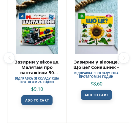
Зазирни у віконце.
Зазирни у віконце.
Малятам про
Що це? Соняшник –
вантажівки 50
ВІДПРАВКА ЗІ СКЛАДУ США
ПРОТЯГОМ 24 ГОДИН
віконець – Книжкова
ВІДПРАВКА ЗІ СКЛАДУ США
ПРОТЯГОМ 24 ГОДИН
хата
$
8,60
$
9,10
ADD TO CART
ADD TO CART