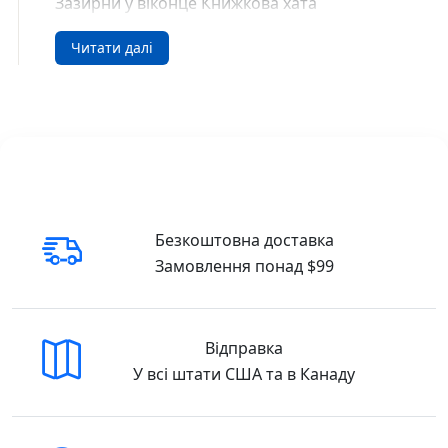
Зазирни у віконце Книжкова хата
(9789664110126/25) 978-966-4110-12-6/25
Читати далі
Купити у США, Купити у Канаді, Buy in the
USA, Buy in Canada
Безкоштовна доставка
Замовлення понад $99
Відправка
У всі штати США та в Канаду