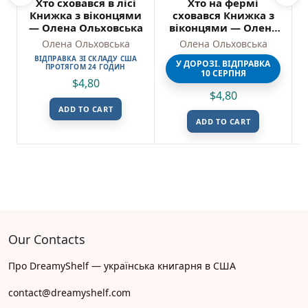
Хто сховався в лісі
Хто на фермі
Книжка з віконцями
сховався Книжка з
— Олена Ольховська
віконцями — Олена
Ольховська
Олена Ольховська
Олена Ольховська
ВІДПРАВКА ЗІ СКЛАДУ США
У ДОРОЗІ. ВІДПРАВКА
ПРОТЯГОМ 24 ГОДИН
10 СЕРПНЯ
$
4,80
$
4,80
ADD TO CART
ADD TO CART
Our Contacts
Про DreamyShelf — українська книгарня в США
contact@dreamyshelf.com