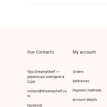
Rated
2
5.00
out
of 5
based on
customer
ratings
Our Contacts
My account
Про DreamyShelf —
Orders
українська книгарня в
Addresses
США
Payment methods
contact@dreamyshelf.co
m
Account details
Facebook