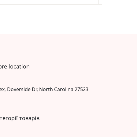
Rated
1
5.00
out
of 5
based on
customer
rating
ore location
ex, Doverside Dr, North Carolina 27523
тегорії товарів