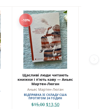
-10%
-10%
Щасливі люди читають
Кафе на краю
книжки і п’ють каву — Аньес
Ст
Мартен-Люган
Джон П
Аньес Мартен-Люган
А
ВІДПРАВКА 
ПРОТЯГО
ВІДПРАВКА ЗІ СКЛАДУ США
ПРОТЯГОМ 24 ГОДИН
$
14,0
$
15,00
$
13,50
(1)