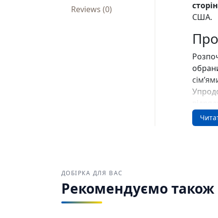
сторін
Reviews (0)
США.
Про
Розпоч
обрани
сім’ям
Упродо
відряд
Чита
Програ
мільяр
не спі
розмір
доступ
ДОБІРКА ДЛЯ ВАС
бета-т
Рекомендуємо також з
Зовні 
вибути