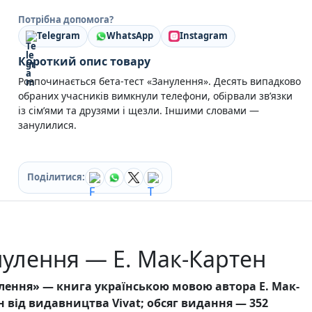
Кулінарія
Потрібна допомога?
Ігри для дорослих
Telegram
WhatsApp
Instagram
Зарубіжні письменники
Різдвяні / Зимові
Короткий опис товару
Книги для дітей
Розпочинається бета-тест «Занулення». Десять випадково
Картонні книги для найменших
обраних учасників вимкнули телефони, обірвали зв’язки
Віммельбухи
із сім’ями та друзями і щезли. Іншими словами —
Казки Вірші Оповідання
занулилися.
Книги з наліпками
Вчимося читати
Прописи для дітей
Поділитися:
Багаторазові прописи / Книги на липучках
Книги для першого читання
Самостійне читання (6+)
Книги для читання 10+
Розмальовки та Аплікації
улення — Е. Мак-Картен
Енциклопедії
Навчальні книги
Розвивальні та пізнавальні книги
лення» — книга українською мовою автора Е. Мак-
Книги про Україну
н від видавництва Vivat; обсяг видання — 352