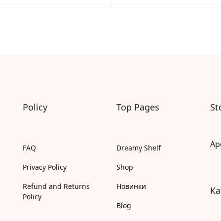
Саморозвиток, мотивація та філософія
Історія Наука Політологія
Бізнес, менеджмент та фінанси
Батьківство та виховання
Про Україну
Біблії
Духовна література
Біографічні твори
Кулінарія
Ігри для дорослих
Policy
Top Pages
St
Різдвяні / Зимові для дорослих
Українські автори
Сучасна українська проза
Ap
Українська класика
FAQ
Dreamy Shelf
Для дітей
Privacy Policy
Shop
Картонні книги для найменших
Віммельбухи
Refund and Returns
Новинки
Ка
Казки Вірші Оповідання
Policy
Книги з наліпками
Blog
Книги для першого читання