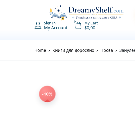
0
Sign In
My Cart
My Account
$
0,00
Home
Книги для дорослих
Проза
Зануле
-10%