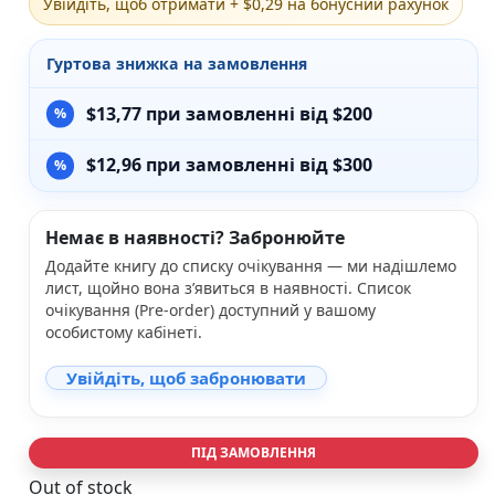
Увійдіть, щоб отримати + $0,29 на бонусний рахунок
Різдвяно-зимові
На День Валентина
Гуртова знижка на замовлення
Книги для дорослих
Українська класика
$
13,77
при замовленні від $200
Сучасна українська проза
Світова класика
$
12,96
при замовленні від $300
Проза
Поезія та драматургія
Романи
Немає в наявності? Забронюйте
Детективи
Додайте книгу до списку очікування — ми надішлемо
Фантастика та фентезі
лист, щойно вона з’явиться в наявності. Список
Жахи та трилери
очікування (Pre-order) доступний у вашому
Саморозвиток, мотивація, філософія
особистому кабінеті.
Бізнес Менеджмент Фінанси
Історія Наука Політологія
Увійдіть, щоб забронювати
Батьківство та виховання
Книги про Україну
Біографічні твори
ПІД ЗАМОВЛЕННЯ
Біблії
Духовна література
Out of stock