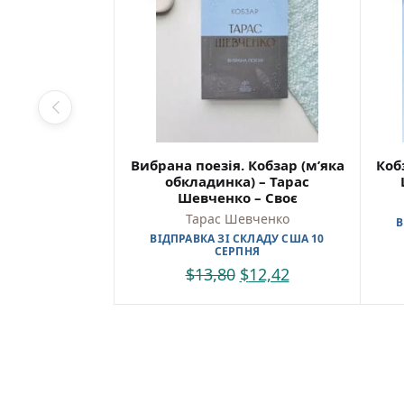
імпері
Для
«Запов
читача
україн
Куп
Вибрана поезія. Кобзар (м’яка
Коб
обкладинка) – Тарас
Найкр
Шевченко – Своє
україн
Тарас Шевченко
В
ВІДПРАВКА ЗІ СКЛАДУ США 10
СЕРПНЯ
Зручн
$
13,80
$
12,42
та від
Запові
SKU: 9