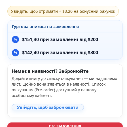
Різдвяно-зимові
Увійдіть, щоб отримати + $3,20 на бонусний рахунок
На День Валентина
Книги для дорослих
Українська класика
Гуртова знижка на замовлення
Сучасна українська проза
Світова класика
$
151,30
при замовленні від $200
Проза
Поезія та драматургія
$
142,40
при замовленні від $300
Романи
Детективи
Фантастика та фентезі
Немає в наявності? Забронюйте
Жахи та трилери
Додайте книгу до списку очікування — ми надішлемо
Саморозвиток, мотивація, філософія
лист, щойно вона з’явиться в наявності. Список
Бізнес Менеджмент Фінанси
очікування (Pre-order) доступний у вашому
Історія Наука Політологія
особистому кабінеті.
Батьківство та виховання
Книги про Україну
Увійдіть, щоб забронювати
Біографічні твори
Біблії
Духовна література
ПІД ЗАМОВЛЕННЯ