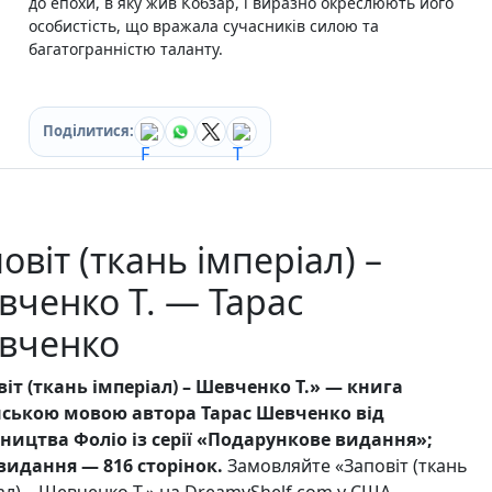
до епохи, в яку жив Кобзар, і виразно окреслюють його
Ігри для дітей
особистість, що вражала сучасників силою та
Різдвяні / Зимові
багатогранністю таланту.
Книги для молоді
Пазли
Каталог авторів
Жанри
Поділитися:
Тематичні підбірки
Love story mood: підбірка книжок для неї
Подарунок для нього
Біографії що надихають
овіт (ткань імперіал) –
Історії сильних жінок
Книжкові історії на екрані
ченко Т. — Тарас
Прокачай себе
Розпродаж пошкоджених книг
вченко
Вживані книги
Подарункові книги
іт (ткань імперіал) – Шевченко Т.» — книга
Сучасна українська проза
нською мовою автора Тарас Шевченко від
Канцтовари
ництва Фоліо із серії «Подарункове видання»;
Закладки
 видання — 816 сторінок.
Замовляйте «Заповіт (ткань
Зошити
Подарункова карта
ал) – Шевченко Т.» на DreamyShelf.com у США.