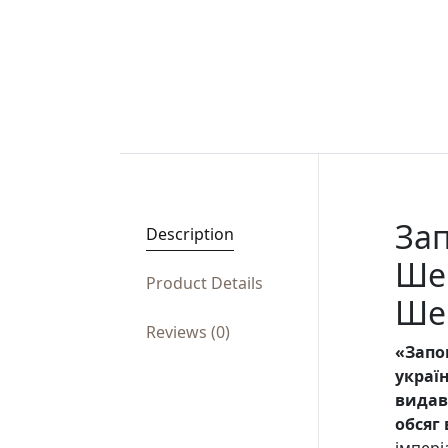
Зап
Description
Шев
Product Details
Ше
Reviews (0)
«Запов
украї
видав
обсяг
імпері