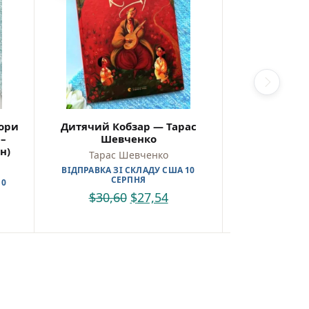
вори
Дитячий Кобзар — Тарас
Кобзар. Ви
 –
Шевченко
Тарас
н)
Тарас Шевченко
Тарас
ВІДПРАВКА ЗІ СКЛАДУ США 10
ВІДПРАВКА З
СЕРПНЯ
С
10
$
30,60
$
27,54
$
29,5