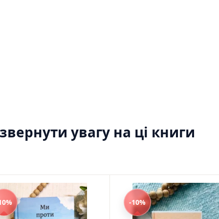
Моя бібліотека
Мої бажанки
Адреси
Платіжні методи
Відгуки про нас
вернути увагу на ці книги
10%
-10%