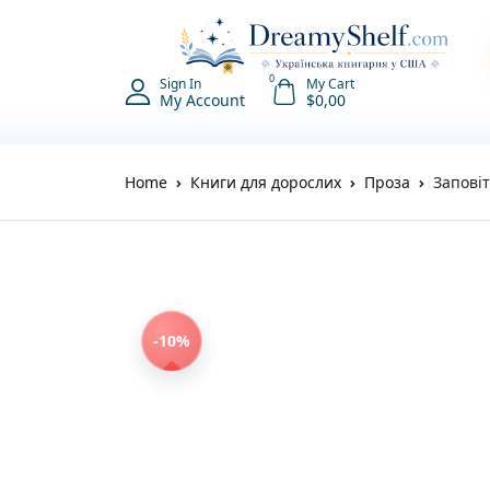
0
Sign In
My Cart
My Account
$
0,00
Home
Книги для дорослих
Проза
Заповіт
-10%