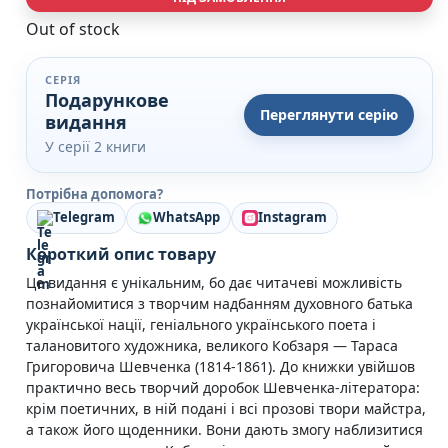
Кулінарія
Out of stock
Ігри для дорослих
Зарубіжні письменники
Різдвяні / Зимові
СЕРІЯ
Подарункове
Книги для дітей
Переглянути серію
видання
Картонні книги для найменших
Віммельбухи
У серії 2 книги
Казки Вірші Оповідання
Книги з наліпками
Потрібна допомога?
Вчимося читати
Telegram
WhatsApp
Instagram
Прописи для дітей
Короткий опис товару
Багаторазові прописи / Книги на липучках
Книги для першого читання
Це видання є унікальним, бо дає читачеві можливість
Самостійне читання (6+)
познайомитися з творчим надбанням духовного батька
Книги для читання 10+
української нації, геніального українського поета і
Розмальовки та Аплікації
талановитого художника, великого Кобзаря — Тараса
Енциклопедії
Григоровича Шевченка (1814-1861). До книжки увійшов
Навчальні книги
практично весь творчий доробок Шевченка-літератора:
крім поетичних, в ній подані і всі прозові твори майстра,
Розвивальні та пізнавальні книги
а також його щоденники. Вони дають змогу наблизитися
Книги про Україну