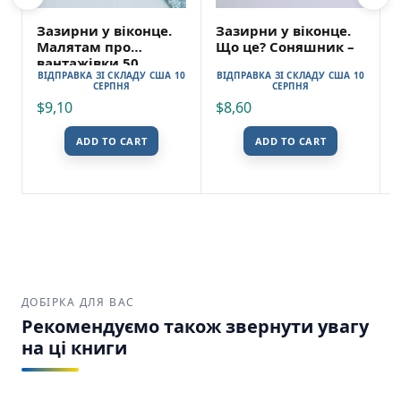
Зазирни у віконце.
Зазирни у віконце.
Малятам про
Що це? Соняшник –
вантажівки 50
ВІДПРАВКА ЗІ СКЛАДУ США 10
ВІДПРАВКА ЗІ СКЛАДУ США 10
віконець – Книжкова
СЕРПНЯ
СЕРПНЯ
хата
$
9,10
$
8,60
ADD TO CART
ADD TO CART
ДОБІРКА ДЛЯ ВАС
Рекомендуємо також звернути увагу
на ці книги