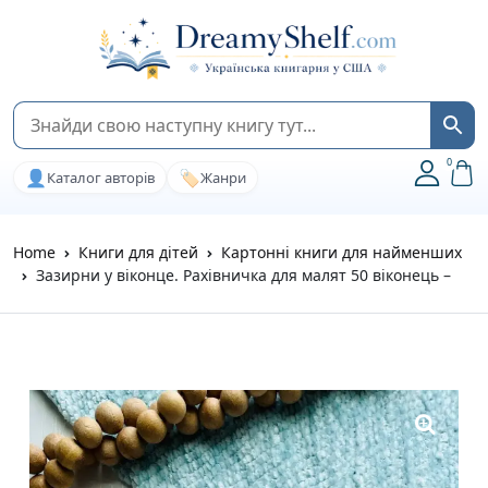
0
👤
🏷️
Каталог авторів
Жанри
Home
Книги для дітей
Картонні книги для найменших
Зазирни у віконце. Рахівничка для малят 50 віконець –