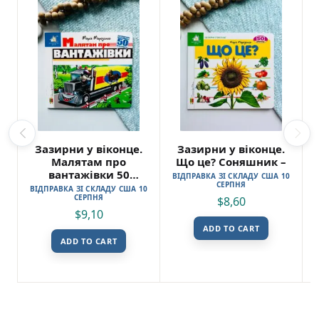
Зазирни у віконце.
Зазирни у віконце.
Малятам про
Що це? Соняшник –
вантажівки 50
ВІДПРАВКА ЗІ СКЛАДУ США 10
СЕРПНЯ
віконець – Книжкова
ВІДПРАВКА ЗІ СКЛАДУ США 10
СЕРПНЯ
хата
$
8,60
$
9,10
ADD TO CART
ADD TO CART