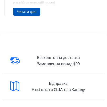
є у цій картонній книзі.
Читати далі
Зазирни у віконце. Рахівничка для малят 50
віконець Зазирни у віконце Книжкова хата
(9789664110188/33) 978-966-4110-18-8/33
Купити у США та Канаді
В інтернет-книгарні DreamyShelf.com ви
можете легко замовити цю книжку з
доставкою:
Безкоштовна доставка
Замовлення понад $99
🇺🇸 Buy in the USA
🇨🇦 Buy in Canada
Відправка
У всі штати США та в Канаду