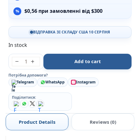
$
0,56
при замовленні від $300
ВІДПРАВКА ЗІ СКЛАДУ США 10 СЕРПНЯ
In stock
ЗОШИТ 18рк.ЛІН."Школярик" quantity
Add to cart
Потрібна допомога?
Telegram
WhatsApp
Instagram
Поділитися:
Product Details
Reviews (0)