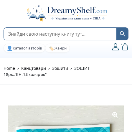
0
👤
🏷️
Каталог авторів
Жанри
Home
Канцтовари
Зошити
ЗОШИТ
18рк.ЛІН.”Школярик”