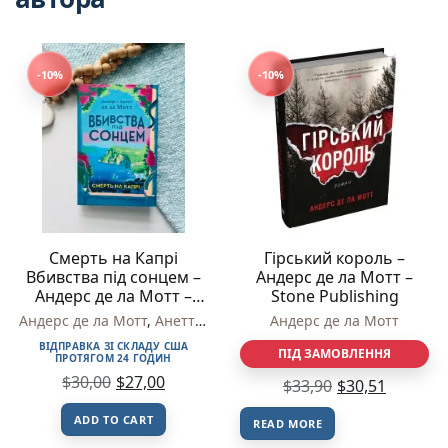
-10%
-10%
Смерть на Капрі
Гірський король –
Вбивства під сонцем –
Андерс де ла Мотт –
Андерс де ла Мотт –
Stone Publishing
Stone Publishing
Андерс де ла Мотт
,
Анетт де ла Мотт
Андерс де ла Мотт
ВІДПРАВКА ЗІ СКЛАДУ США
ПІД ЗАМОВЛЕННЯ
ПРОТЯГОМ 24 ГОДИН
$
30,00
$
27,00
$
33,90
$
30,51
ADD TO CART
READ MORE