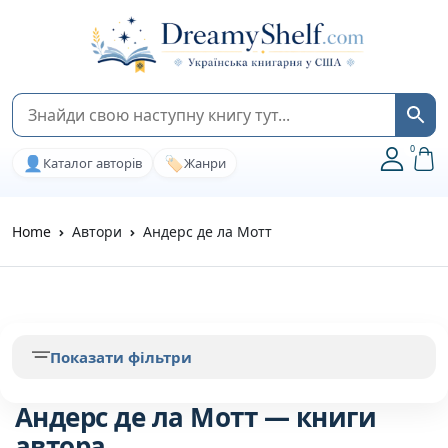
0
👤
🏷️
Каталог авторів
Жанри
Home
Автори
Андерс де ла Мотт
Показати фільтри
Андерс де ла Мотт — книги
автора