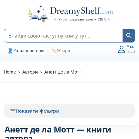
0
👤
🏷️
Каталог авторів
Жанри
Home
Автори
Анетт де ла Мотт
Показати фільтри
Анетт де ла Мотт — книги
автора