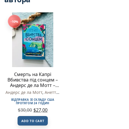
-10%
Смерть на Капрі
Вбивства під сонцем –
Андерс де ла Мотт –
Stone Publishing
Андерс де ла Мотт
,
Анетт де ла Мотт
ВІДПРАВКА ЗІ СКЛАДУ США
ПРОТЯГОМ 24 ГОДИН
$
30,00
$
27,00
ADD TO CART