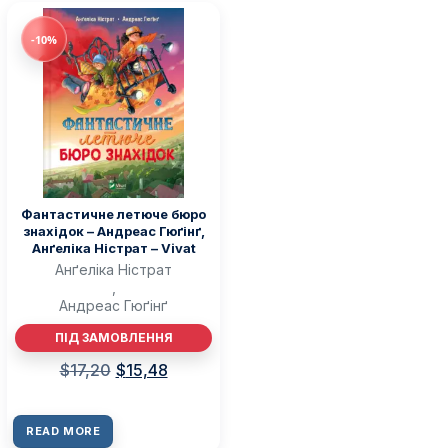
-10%
Фантастичне летюче бюро
знахідок – Андреас Гюґінґ,
Анґеліка Ністрат – Vivat
Анґеліка Ністрат
,
Андреас Гюґінґ
ПІД ЗАМОВЛЕННЯ
$
17,20
$
15,48
READ MORE