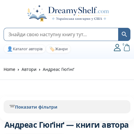
0
👤
🏷️
Каталог авторів
Жанри
Home
Автори
Андреас Гюґінґ
Показати фільтри
Андреас Гюґінґ — книги автора