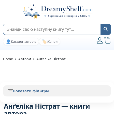
0
👤
🏷️
Каталог авторів
Жанри
Home
Автори
Анґеліка Ністрат
Показати фільтри
Анґеліка Ністрат — книги
автора