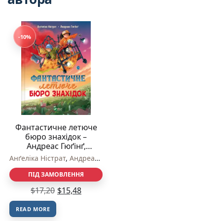
-10%
Фантастичне летюче
бюро знахідок –
Андреас Гюґінґ,
Анґеліка Ністрат – Vivat
Анґеліка Ністрат
,
Андреас Гюґінґ
ПІД ЗАМОВЛЕННЯ
$
17,20
$
15,48
READ MORE