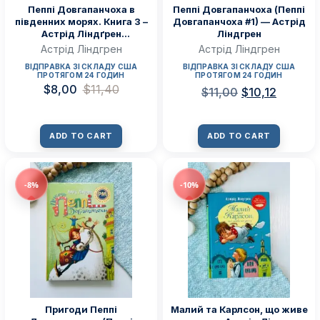
Пеппі Довгапанчоха в
Пеппі Довгапанчоха (Пеппі
південних морях. Книга 3 –
Довгапанчоха #1) — Астрід
Астрід Ліндґрен
Ліндгрен
(ПОШКОДЖЕНА)
Астрід Ліндгрен
Астрід Ліндгрен
ВІДПРАВКА ЗІ СКЛАДУ США
ВІДПРАВКА ЗІ СКЛАДУ США
ПРОТЯГОМ 24 ГОДИН
ПРОТЯГОМ 24 ГОДИН
$
8,00
$
11,40
$
11,00
$
10,12
ADD TO CART
ADD TO CART
-8%
-10%
Пригоди Пеппі
Малий та Карлсон, що живе