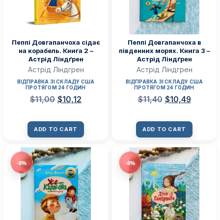
Пеппі Довгапанчоха сідає
Пеппі Довгапанчоха в
на корабель. Книга 2 –
південних морях. Книга 3 –
Астрід Ліндґрен
Астрід Ліндґрен
Астрід Ліндгрен
Астрід Ліндгрен
ВІДПРАВКА ЗІ СКЛАДУ США
ВІДПРАВКА ЗІ СКЛАДУ США
ПРОТЯГОМ 24 ГОДИН
ПРОТЯГОМ 24 ГОДИН
$
11,00
$
10,12
$
11,40
$
10,49
ADD TO CART
ADD TO CART
-8%
-8%