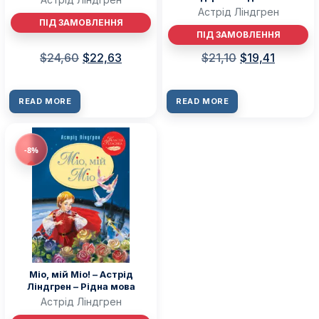
Астрід Ліндгрен
ПІД ЗАМОВЛЕННЯ
ПІД ЗАМОВЛЕННЯ
$
24,60
$
22,63
$
21,10
$
19,41
READ MORE
READ MORE
-8%
Міо, мій Міо! – Астрід
Ліндгрен – Рідна мова
Астрід Ліндгрен