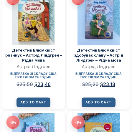
Детектив Блюмквіст
Детектив Блюмквіст
ризикує – Астрід Ліндгрен –
здобуває славу – Астрід
Рідна мова
Ліндгрен – Рідна мова
Астрід Ліндгрен
Астрід Ліндгрен
ВІДПРАВКА ЗІ СКЛАДУ США
ВІДПРАВКА ЗІ СКЛАДУ США
ПРОТЯГОМ 24 ГОДИН
ПРОТЯГОМ 24 ГОДИН
$
25,50
$
23,46
$
25,20
$
23,18
ADD TO CART
ADD TO CART
-8%
-8%