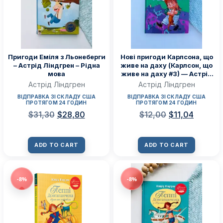
Пригоди Еміля з Льонеберги
Нові пригоди Карлсона, що
– Астрід Ліндгрен – Рідна
живе на даху (Карлсон, що
мова
живе на даху #3) — Астрід
Ліндгрен
Астрід Ліндгрен
Астрід Ліндгрен
ВІДПРАВКА ЗІ СКЛАДУ США
ВІДПРАВКА ЗІ СКЛАДУ США
ПРОТЯГОМ 24 ГОДИН
ПРОТЯГОМ 24 ГОДИН
$
31,30
$
28,80
$
12,00
$
11,04
ADD TO CART
ADD TO CART
-8%
-8%