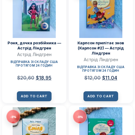
Роня, дочка розбійника —
Карлсон прилітає знов
Астрід Ліндгрен
(Карлсон #2) — Астрід
Ліндгрен
Астрід Ліндгрен
Астрід Ліндгрен
ВІДПРАВКА ЗІ СКЛАДУ США
ПРОТЯГОМ 24 ГОДИН
ВІДПРАВКА ЗІ СКЛАДУ США
ПРОТЯГОМ 24 ГОДИН
$
20,60
$
18,95
$
12,00
$
11,04
ADD TO CART
ADD TO CART
-8%
-8%