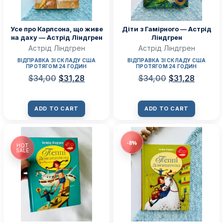
Усе про Карлсона, що живе
Діти з Гамірного — Астрід
на даху — Астрід Ліндгрен
Ліндгрен
Астрід Ліндгрен
Астрід Ліндгрен
ВІДПРАВКА ЗІ СКЛАДУ США
ВІДПРАВКА ЗІ СКЛАДУ США
ПРОТЯГОМ 24 ГОДИН
ПРОТЯГОМ 24 ГОДИН
$
34,00
$
31,28
$
34,00
$
31,28
ADD TO CART
ADD TO CART
-8%
HOT
SALE