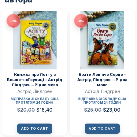
-8%
-8%
Книжка про Лотту з
Брати Лев’яче Серце –
Бешкетної вулиці – Астрід
Астрід Ліндгрен – Рідна
Ліндгрен – Рідна мова
мова
Астрід Ліндгрен
Астрід Ліндгрен
ВІДПРАВКА ЗІ СКЛАДУ США
ВІДПРАВКА ЗІ СКЛАДУ США
ПРОТЯГОМ 24 ГОДИН
ПРОТЯГОМ 24 ГОДИН
$
20,00
$
18,40
$
25,00
$
23,00
ADD TO CART
ADD TO CART