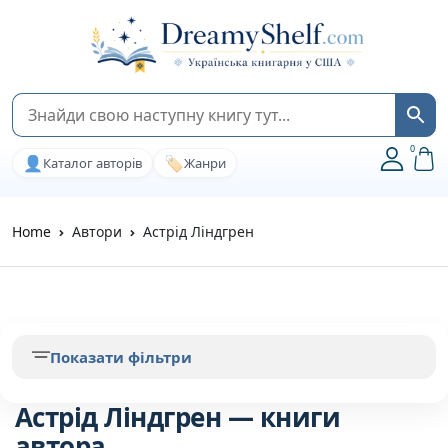
0
👤
🏷️
Каталог авторів
Жанри
Home
Автори
Астрід Ліндгрен
Показати фільтри
Астрід Ліндгрен — книги
автора