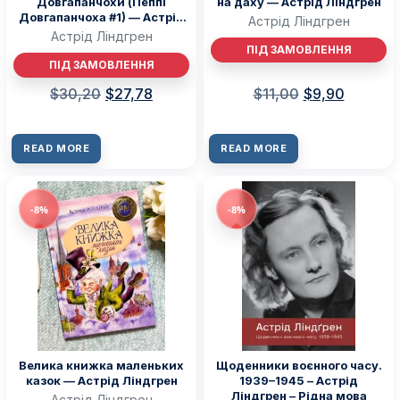
Довгапанчохи (Пеппі
на даху — Астрід Ліндгрен
Довгапанчоха #1) — Астрід
Астрід Ліндгрен
Ліндгрен
Астрід Ліндгрен
ПІД ЗАМОВЛЕННЯ
ПІД ЗАМОВЛЕННЯ
$
30,20
$
27,78
$
11,00
$
9,90
READ MORE
READ MORE
-8%
-8%
Велика книжка маленьких
Щоденники воєнного часу.
казок — Астрід Ліндгрен
1939–1945 – Астрід
Ліндгрен – Рідна мова
Астрід Ліндгрен