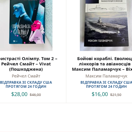
Моя бібліотека
Мої бажанки
Адреси
Платіжні методи
Відгуки про нас
истрасті Олімпу. Том 2 –
Бойові кораблі. Еволюц
Рейчел Смайт – Vivat
лінкорів та авіаносців 
(Пошкоджена)
Максим Паламарчук – Ві
(Пошкоджена)
Рейчел Смайт
Максим Паламарчук
ВІДПРАВКА ЗІ СКЛАДУ США
ВІДПРАВКА ЗІ СКЛАДУ СШ
ПРОТЯГОМ 24 ГОДИН
ПРОТЯГОМ 24 ГОДИН
$
28,00
$
16,00
$
46,00
$
21,50