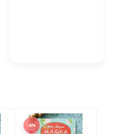
-8%
-8%