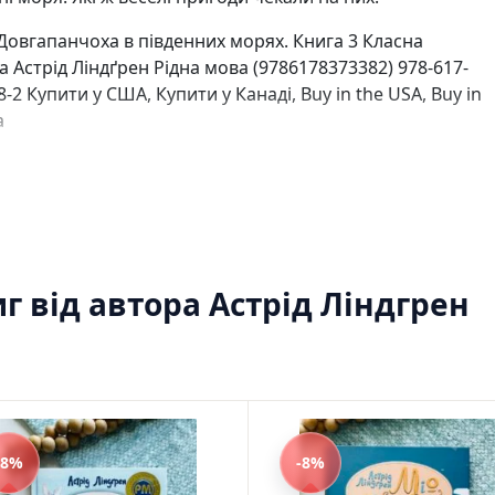
Ігри для дітей
Різдвяні / Зимові
Довгапанчоха в південних морях. Книга 3 Класна
Книги для молоді
а Астрід Ліндґрен Рідна мова (
9786178373382
)
978-617-
Пазли
8-2
Купити у США, Купити у Канаді, Buy in the USA, Buy in
Каталог авторів
a
Жанри
Тематичні підбірки
Love story mood: підбірка книжок для неї
Подарунок для нього
Біографії що надихають
Історії сильних жінок
Книжкові історії на екрані
г від автора Астрід Ліндгрен
Прокачай себе
Розпродаж пошкоджених книг
Вживані книги
Подарункові книги
Сучасна українська проза
Канцтовари
Закладки
-8%
-8%
Зошити
Подарункова карта