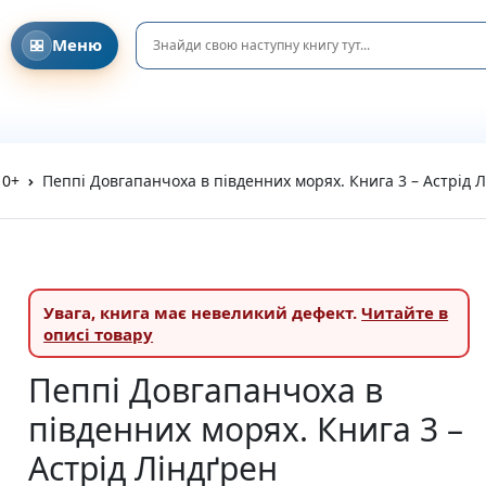
Меню
Головна
Давайте знайомитися!
Співпраця з клубами та освітніми ініціативами
DreamyShelf у соціальних мережах
Блог та Новини
10+
Пеппі Довгапанчоха в південних морях. Книга 3 – Астрі
Privacy Policy
Refund and Returns Policy
Terms and Conditions
Каталог
Усі книги
Увага,
книга має невеликий дефект.
Читайте в
Новинки
описі товару
Очікувані новинки
Акційні пропозиції
Пеппі Довгапанчоха в
Подарунки та аксесуари
Пазли
південних морях. Книга 3 –
Вітальні листівки
Астрід Ліндґрен
Подарункові елементи
На день народження