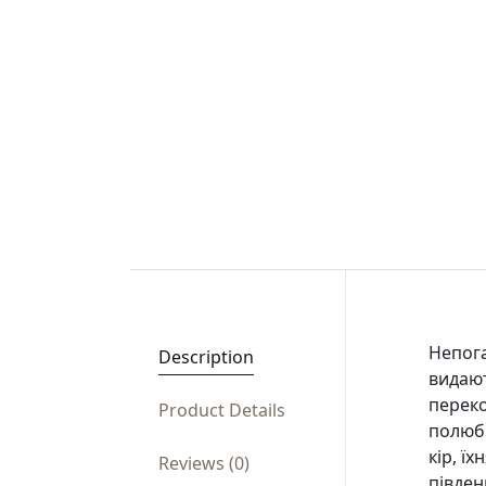
Непога
Description
видают
переко
Product Details
полюби
кір, ї
Reviews (0)
півден