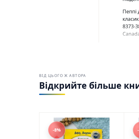
Пеппі 
класик
8373-3
Canad
ВІД ЦЬОГО Ж АВТОРА
Відкрийте більше кни
-8%