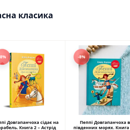
Саморозвиток, мотивація та філософія
Історія Наука Політологія
ласна класика
Бізнес, менеджмент та фінанси
Батьківство та виховання
Про Україну
Біблії
Духовна література
Біографічні твори
Кулінарія
-8%
-8%
Ігри для дорослих
Різдвяні / Зимові для дорослих
Українські автори
Сучасна українська проза
Українська класика
Для дітей
Картонні книги для найменших
Віммельбухи
Казки Вірші Оповідання
Книги з наліпками
пі Довгапанчоха сідає на
Пеппі Довгапанчоха в
Книги для першого читання
рабель. Книга 2 – Астрід
південних морях. Книга 