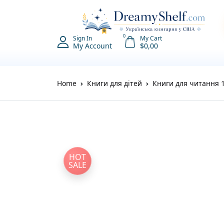
0
Sign In
My Cart
My Account
$
0,00
Home
Книги для дітей
Книги для читання 
HOT
SALE