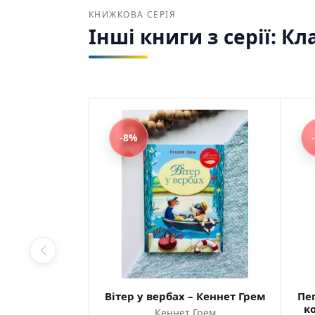
КНИЖКОВА СЕРІЯ
Інші книги з серії: К
-8%
Вітер у вербах – Кеннет Грем
Пеп
ко
Кеннет Грем