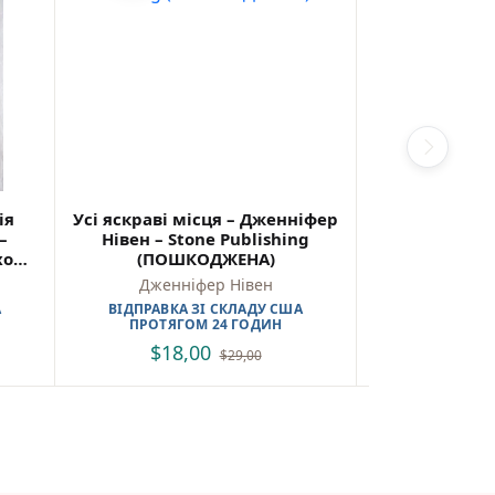
ія
Усі яскраві місця – Дженніфер
Підробка: шт
–
Нівен – Stone Publishing
світі людей
хола
(ПОШКОДЖЕНА)
PROscien
(Пош
Дженніфер Нівен
Тоб
А
ВІДПРАВКА ЗІ СКЛАДУ США
ВІДПРАВКА 
ПРОТЯГОМ 24 ГОДИН
ПРОТЯГО
$
18,00
$
15,
$
29,00