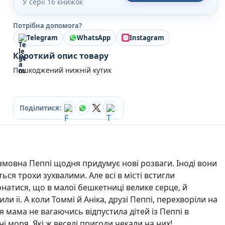
У серії 16 книжок
Кулінарія
Ігри для дорослих
Потрібна допомога?
Зарубіжні письменники
Telegram
WhatsApp
Instagram
Різдвяні / Зимові
Книги для дітей
Короткий опис товару
Картонні книги для найменших
Пошкоджений нижній кутик
Віммельбухи
Казки Вірші Оповідання
Книги з наліпками
Вчимося читати
Поділитися:
Прописи для дітей
Багаторазові прописи / Книги на липучках
Книги для першого читання
Самостійне читання (6+)
Книги для читання 10+
мовна Пеппі щодня придумує нові розваги. Іноді вони
Розмальовки та Аплікації
ься трохи зухвалими. Але всі в місті встигли
Енциклопедії
натися, що в малої бешкетниці велике серце, й
Навчальні книги
ли її. А коли Томмі й Аніка, друзі Пеппі, перехворіли на
Розвивальні та пізнавальні книги
хня мама не вагаючись відпустила дітей із Пеппі в
Книги про Україну
ні моря. Які ж веселі пригоди чекали на них!