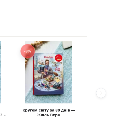
-8%
-8%
Кругом світу за 80 днів —
Мауглі — Р
3 –
Жюль Верн
Редьяр