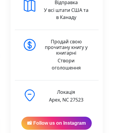
Відправка
У всі штати США та
в Канаду
Продай свою
прочитану книгу у
книгарні
Створи
оголошення
Локація
Apex, NC 27523
Астрід Ліндґрен (ПОШКОДЖЕНА) quantity
📸 Follow us on Instagram