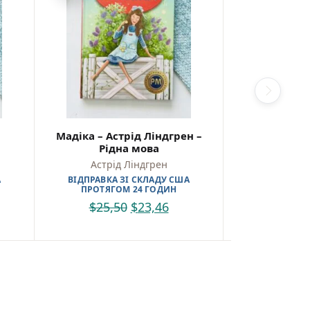
Мадіка – Астрід Ліндгрен –
Детектив Бл
а
Рідна мова
– Астрід Лі
Астрід Ліндгрен
Астрід
А
ВІДПРАВКА ЗІ СКЛАДУ США
ПРОТЯГОМ 24 ГОДИН
ВІДПРАВКА 
ПРОТЯГО
$
25,50
$
23,46
$
25,5