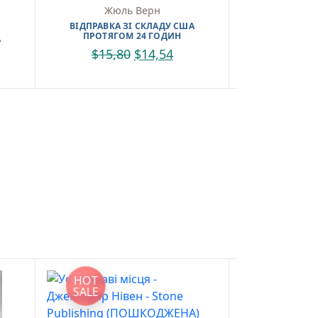
Жюль Верн
ВІДПРАВКА 
ПРОТЯГО
ВІДПРАВКА ЗІ СКЛАДУ США
ПРОТЯГОМ 24 ГОДИН
А
$
16,0
$
15,80
$
14,54
HOT
HOT
SALE
SALE