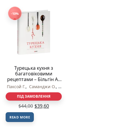
-10%
Турецька кухня з
багатовіковими
рецептами – Більгін А.,
Кут Г., Паксой
Паксой Г.
,
Саманджи О.
,
Більгін А.
,
Кут Г.
Г., Саманджи О. – Фоліо
ПІД ЗАМОВЛЕННЯ
$
44,00
$
39,60
READ MORE