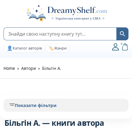
0
👤
🏷️
Каталог авторів
Жанри
Home
Автори
Більгін А.
Показати фільтри
Більгін А. — книги автора