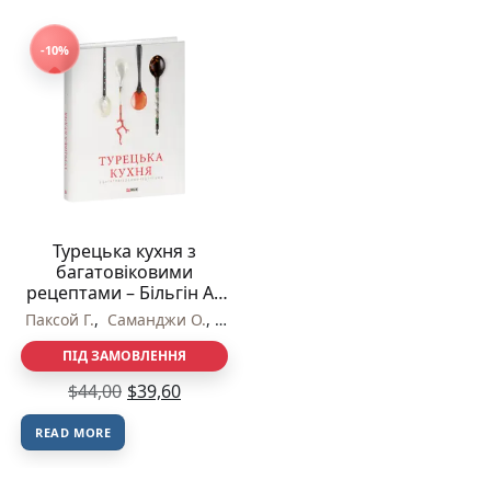
-10%
Турецька кухня з
багатовіковими
рецептами – Більгін А.,
Кут Г., Паксой
Паксой Г.
,
Саманджи О.
,
Більгін А.
,
Кут Г.
Г., Саманджи О. – Фоліо
ПІД ЗАМОВЛЕННЯ
$
44,00
$
39,60
READ MORE