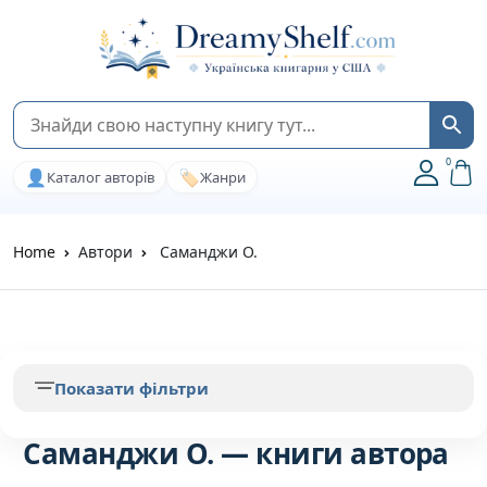
0
👤
🏷️
Каталог авторів
Жанри
Home
Автори
Саманджи О.
Показати фільтри
Саманджи О. — книги автора