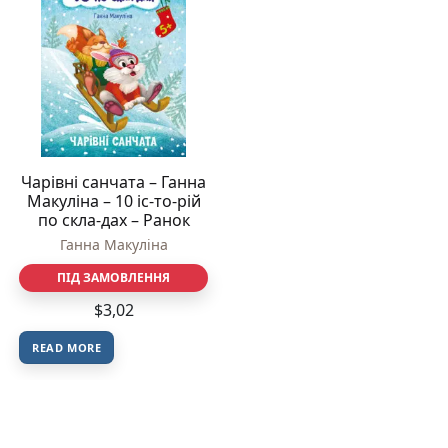
Чарівні санчата – Ганна
Макуліна – 10 іс-то-рій
по скла-дах – Ранок
Ганна Макуліна
ПІД ЗАМОВЛЕННЯ
$
3,02
READ MORE