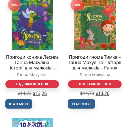
-10%
-10%
Пригоди коника Лесика
Пригоди гнома Тимка –
– Ганна Макуліна –
Ганна Макуліна – Історії
Історії для малюків –
для малюків – Ранок
Ранок
Ганна Макуліна
Ганна Макуліна
ПІД ЗАМОВЛЕННЯ
ПІД ЗАМОВЛЕННЯ
$
14,73
$
13,26
$
14,73
$
13,26
READ MORE
READ MORE