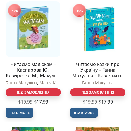
-10%
-10%
Читаємо малюкам –
Читаємо казки про
Каспарова Ю.,
Україну – Ганна
Козиренко М., Макуліна
Макуліна – Казочки на
Г., Трофимова К., Юліта
кожен день – Ранок
Ганна Макуліна
,
Марія Козиренко
,
Трофимова К.
Ганна Макуліна
,
Юліта Ран
,
Ран – Казочки на кожен
день – Ранок
ПІД ЗАМОВЛЕННЯ
ПІД ЗАМОВЛЕННЯ
$
19,99
$
17,99
$
19,99
$
17,99
READ MORE
READ MORE