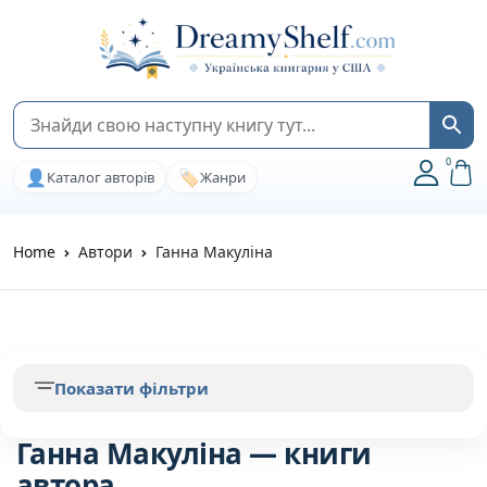
0
👤
🏷️
Каталог авторів
Жанри
Home
Автори
Ганна Макуліна
Показати фільтри
Ганна Макуліна — книги
автора