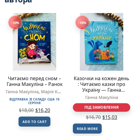
-10%
-10%
Читаємо перед сном –
Казочки на кожен день
Ганна Макуліна – Ранок
: Читаємо казки про
Україну — Ганна
Ганна Макуліна
,
Марія Козиренко
,
Юлія Каспарова
Макуліна
Ганна Макуліна
ВІДПРАВКА ЗІ СКЛАДУ США 10
СЕРПНЯ
ПІД ЗАМОВЛЕННЯ
$
18,00
$
16,20
$
16,70
$
15,03
ADD TO CART
READ MORE