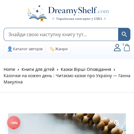
0
👤
🏷️
Каталог авторів
Жанри
Home
Книги для дітей
Казки Вірші Оповідання
Казочки на кожен день : Читаємо казки про Україну — Ганна
Макуліна
-10%