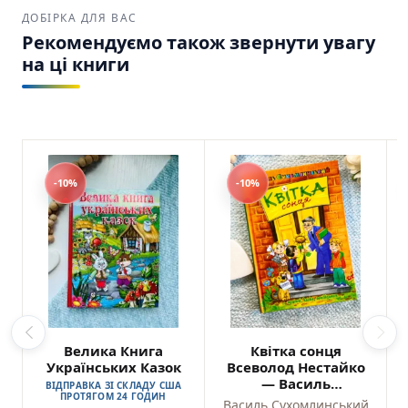
ДОБІРКА ДЛЯ ВАС
Рекомендуємо також звернути увагу
на ці книги
-10%
-10%
Велика Книга
Квітка сонця
Українських Казок
Всеволод Нестайко
— Василь
ВІДПРАВКА ЗІ СКЛАДУ США
ПРОТЯГОМ 24 ГОДИН
Сухомлинський
Василь Сухомлинський