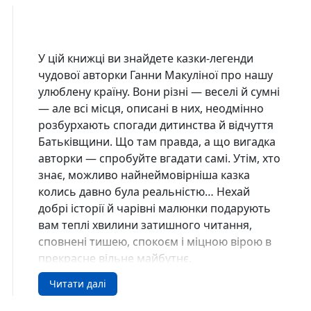
У цій книжці ви знайдете казки-легенди
чудової авторки Ганни Макуліної про нашу
улюблену країну. Вони різні — веселі й сумні
— але всі місця, описані в них, неодмінно
розбурхають спогади дитинства й відчуття
Батьківщини. Що там правда, а що вигадка
авторки — спробуйте вгадати самі. Утім, хто
знає, можливо найнеймовірніша казка
колись давно була реальністю… Нехай
добрі історії й чарівні малюнки подарують
вам теплі хвилини затишного читання,
сповнені тишею, спокоєм і міцною вірою в
прекрасне вільне майбутнє.
Читати далі
Зворушливі фантастичні історії, що
зміцнять любов до рідної країни.