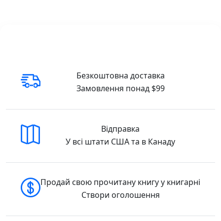
Сучасні милі ілюстрації української
художниці Ольги Ребдело.
Авторські казки Ганни Макуліної.
Казочки на кожен день : Читаємо казки про
Україну Ганна Макуліна Ранок (
9786170992703) 978-617-0992-70-3 Купити у
Безкоштовна доставка
США
Замовлення понад $99
Відправка
У всі штати США та в Канаду
Продай свою прочитану книгу у книгарні
Створи оголошення