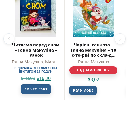
Читаємо перед сном
Чарівні санчата –
– Ганна Макуліна –
Ганна Макуліна – 10
Ранок
іс-то-рій по скла-дах
– Ранок
Ганна Макуліна
,
Марія Козиренко
Ганна Макуліна
,
Юлія Каспарова
ВІДПРАВКА ЗІ СКЛАДУ США
ПІД ЗАМОВЛЕННЯ
ПРОТЯГОМ 24 ГОДИН
$
18,00
$
16,20
$
3,02
ADD TO CART
READ MORE