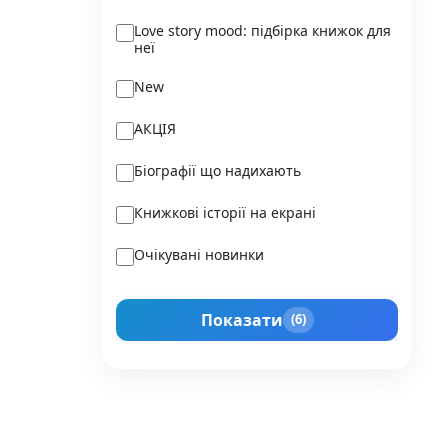
Ukraїner
Love story mood: підбірка книжок для
неї
Varvar Publishing
New
Verba
АКЦІЯ
Vivat
Біографії що надихають
Vladi Toys
Книжкові історії на екрані
Vovkulaka
Очікувані новинки
Yakaboo Publishing
Подарунок для нього
А-БА-БА-ГА-ЛА-МА-ГА
Показати
(6)
Прокачай себе
Агенція IPIO
Історії сильних жінок
Академія
Активний Розвиток Талантів