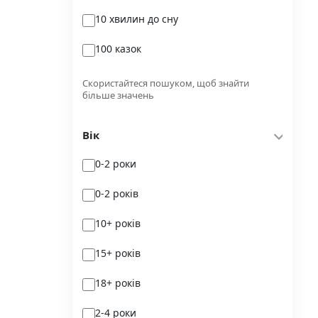
10 хвилин до сну
Glimmer
100 казок
Independently published
100 поезій
Korali books
Скористайтеся пошуком, щоб знайти
більше значень
100 поезій. Сучасність
Lobster
Вік
100 цікавих фактів
Magenta Art Books
0-2 роки
101рік України
MAL'OPUS
0-2 років
markobook
10+ років
Meridian Czernowitz
15+ років
Mimir Media
18+ років
Nasha idea
2-4 роки