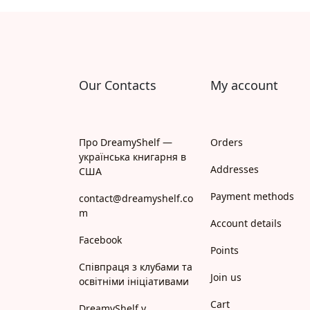
Апрель
Апріорі
Арій
Our Contacts
My account
АРТ
Арт Школа
Про DreamyShelf —
Orders
українська книгарня в
АССА
Addresses
США
Payment methods
Астролябія
contact@dreamyshelf.co
m
Account details
Белкар-книга
Facebook
Points
Білка
Співпраця з клубами та
Join us
освітніми ініціативами
Богдан
Cart
DreamyShelf у