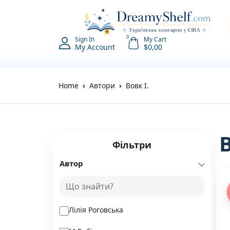
0
Sign In
My Cart
My Account
$
0,00
Home
Автори
Вовк І.
Фільтри
Автор
Лілія Роговська