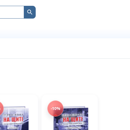
%
-10%