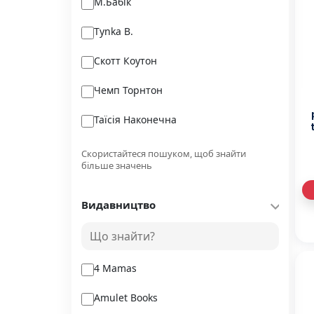
М.Бабік
Tynka B.
Скотт Коутон
Чемп Торнтон
Таїсія Наконечна
s
Ушкалов Леонід
d
Скористайтеся пошуком, щоб знайти
більше значень
Кіран Ларвуд
Видавництво
Вільям С. Берроуз
Мордань В.Г.
4 Mamas
Amulet Books