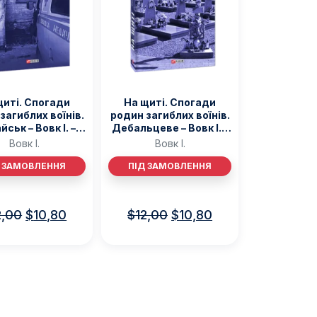
щиті. Спогади
На щиті. Спогади
загиблих воїнів.
родин загиблих воїнів.
йськ – Вовк І. –
Дебальцеве – Вовк І. –
Фоліо
Фоліо
Вовк І.
Вовк І.
Д ЗАМОВЛЕННЯ
ПІД ЗАМОВЛЕННЯ
2,00
$
10,80
$
12,00
$
10,80