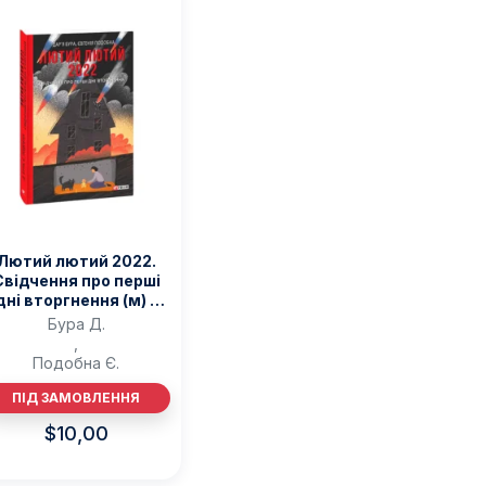
Читаємо англійською
Книги за віком
Книги для малюків 0-2 років
Книги для дошкільнят 2-4 років
Книги для дітей 4-6 років
Книги для дітей 6-10 років
Книги для дітей 10+ років
Книги для молоді 15+
Книги для дорослих 18+
Для дорослих
Сучасна українська проза
Лютий лютий 2022.
Свідчення про перші
Українська класика
дні вторгнення (м) –
Світова класика
ура Д., Подобна Є. –
Бура Д.
Зарубіжні письменники
Фоліо
,
Проза
Подобна Є.
Романи
ПІД ЗАМОВЛЕННЯ
Поезія та драматургія
Детективи
$
10,00
Жахи та трилери
Фантастика та фентезі