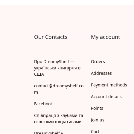
Апрель
Апріорі
Арій
Our Contacts
My account
АРТ
Арт Школа
Про DreamyShelf —
Orders
українська книгарня в
АССА
Addresses
США
Payment methods
Астролябія
contact@dreamyshelf.co
m
Account details
Белкар-книга
Facebook
Points
Білка
Співпраця з клубами та
Join us
освітніми ініціативами
Богдан
Cart
DreamyShelf у