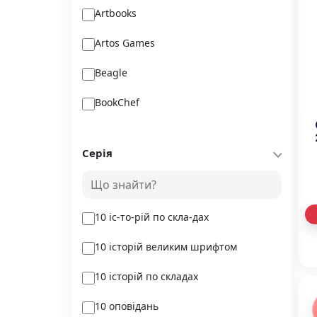
Artbooks
Artos Games
Beagle
BookChef
Chitarium
Серія
Crystal Book
(
Kr
Danko Toys
10 іс-то-рій по скла-дах
DoDo
10 історій великим шрифтом
DreamyShelf
10 історій по складах
Fantasy land busy books
10 оповідань
Geekach