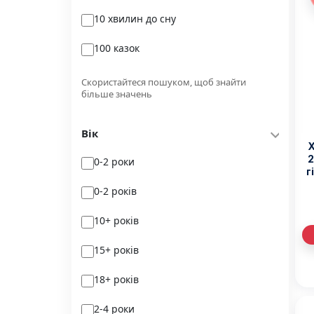
10 хвилин до сну
Glimmer
100 казок
Independently published
100 поезій
Korali books
Скористайтеся пошуком, щоб знайти
більше значень
100 поезій. Сучасність
Lobster
Вік
100 цікавих фактів
Magenta Art Books
Х
2
0-2 роки
101рік України
MAL'OPUS
г
Д
0-2 років
markobook
10+ років
Meridian Czernowitz
15+ років
Mimir Media
18+ років
Nasha idea
2-4 роки