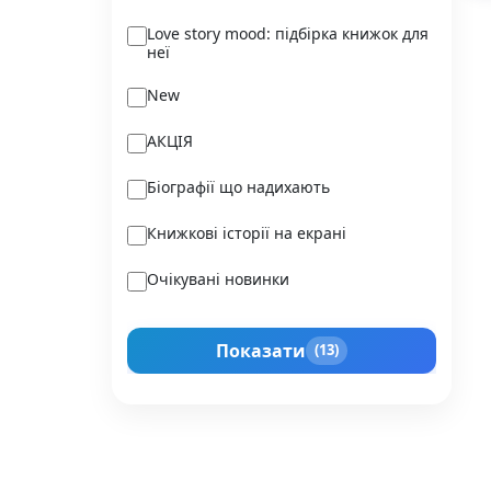
Ukraїner
Love story mood: підбірка книжок для
неї
Varvar Publishing
New
Verba
АКЦІЯ
Vivat
Біографії що надихають
Vladi Toys
Книжкові історії на екрані
Vovkulaka
Очікувані новинки
Yakaboo Publishing
Подарунок для нього
А-БА-БА-ГА-ЛА-МА-ГА
Показати
(13)
Прокачай себе
Агенція IPIO
Історії сильних жінок
Академія
Активний Розвиток Талантів