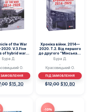
icle of the War
Хроніка війни. 2014—
-2020. V.3.Five
2020. Т.2. Від першого
s of hybrid war
до другого “Мінська” –
іка війни. 2014-
Бура Д., Красовицький
Бура Д.
Бура Д.
Т.3) – Bura D.,
О. – Фоліо
,
,
ytskyy O. – Фоліо
совицький О.
Красовицький О.
Д ЗАМОВЛЕННЯ
ПІД ЗАМОВЛЕННЯ
7,00
$
15,30
$
12,00
$
10,80
%
-10%