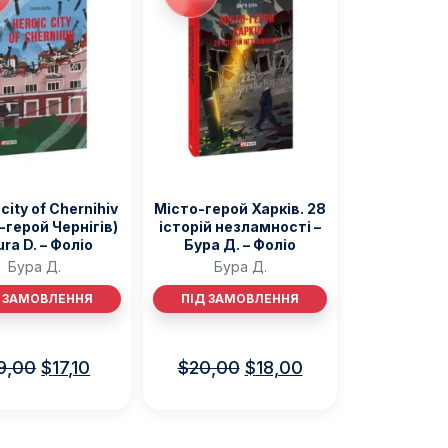
city of Chernihiv
Місто-герой Харків. 28
-герой Чернігів)
історій незламності –
ura D. – Фоліо
Бура Д. – Фоліо
Бура Д.
Бура Д.
Д ЗАМОВЛЕННЯ
ПІД ЗАМОВЛЕННЯ
9,00
$
17,10
$
20,00
$
18,00