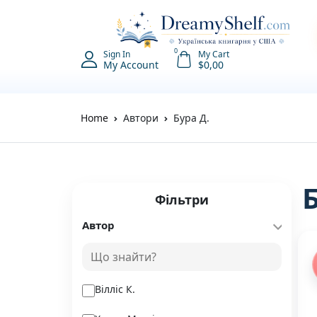
0
Sign In
My Cart
My Account
$
0,00
Home
Автори
Бура Д.
Фільтри
Автор
Вілліс К.