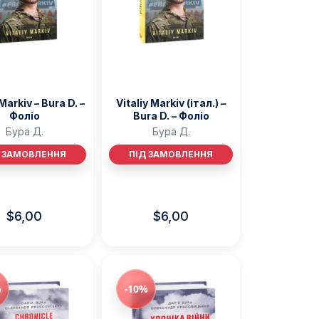
 Markiv – Bura D. –
Vitaliy Markiv (італ.) –
Фоліо
Bura D. – Фоліо
Бура Д.
Бура Д.
Д ЗАМОВЛЕННЯ
ПІД ЗАМОВЛЕННЯ
$
6,00
$
6,00
%
-10%