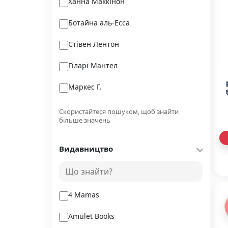
Ханна Маккінон
Ботайна аль-Есса
Стівен Лентон
Гіларі Мантел
Маркес Г.
s
THiLO
d
Скористайтеся пошуком, щоб знайти
більше значень
Деніел Сіґел,
Видавництво
Ліза Теркерст
Ікуе Айдзава
4 Mamas
Amulet Books