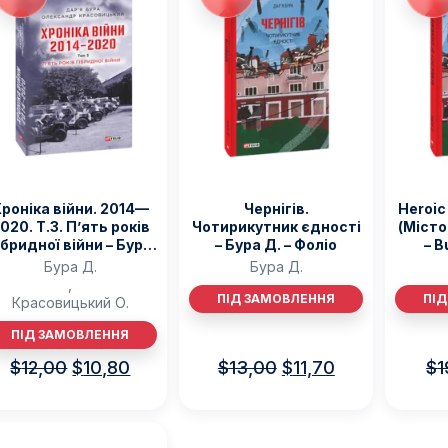
Ігри для дітей
Різдвяні / Зимові
Книги для молоді
Пазли
Каталог авторів
Жанри
Тематичні підбірки
Love story mood: підбірка книжок для неї
Подарунок для нього
Біографії що надихають
роніка війни. 2014—
Чернігів.
Heroic 
Історії сильних жінок
020. Т.3. П’ять років
Чотирикутник єдності
(Місто
ібридної війни – Бура
– Бура Д. – Фоліо
– B
Книжкові історії на екрані
., Красовицький О. –
Бура Д.
Бура Д.
Прокачай себе
Фоліо
,
Розпродаж пошкоджених книг
ПІД ЗАМОВЛЕННЯ
ПІ
Красовицький О.
Вживані книги
Подарункові книги
ПІД ЗАМОВЛЕННЯ
Сучасна українська проза
$
12,00
$
10,80
$
13,00
$
11,70
$
1
Канцтовари
Закладки
Зошити
Подарункова карта