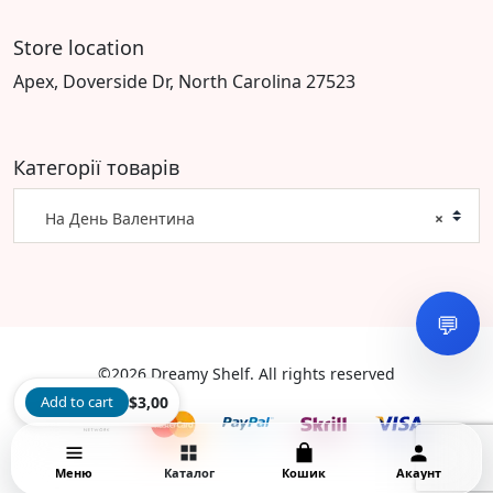
Store location
Apex, Doverside Dr, North Carolina 27523
Категорії товарів
На День Валентина
×
💬
©2026 Dreamy Shelf. All rights reserved
Add to cart
$
3,00
Меню
Каталог
Кошик
Акаунт