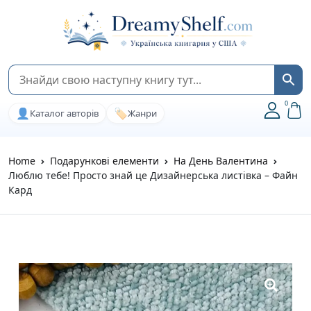
0
👤
🏷️
Каталог авторів
Жанри
Home
Подарункові елементи
На День Валентина
Люблю тебе! Просто знай це Дизайнерська листівка – Файн
Кард