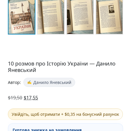
10 розмов про Історію України — Данило
Яневський
Автор:
Данило Яневський
$
19,50
$
17,55
Увійдіть, щоб отримати + $0,35 на бонусний рахунок
Гуртова знижка на замовлення