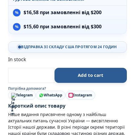
$
16,58
при замовленні від $200
$
15,60
при замовленні від $300
ВІДПРАВКА ЗІ СКЛАДУ США ПРОТЯГОМ 24 ГОДИН
In stock
10 розмов про Історію України — Данило Яневський
Add to cart
Потрібна допомога?
Telegram
WhatsApp
Instagram
Короткий опис товару
Наше видання присвячене одному з найбільш
актуальних питань сучасної України — висвітленню
Історії нашої держави. В різні періоди окремі території
нашої країни були складовою частиною різних держав,