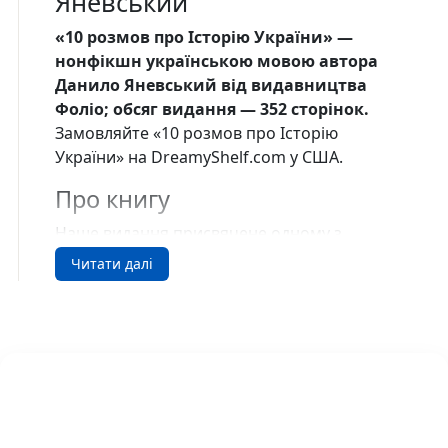
Яневський
«10 розмов про Історію України» —
нонфікшн українською мовою автора
Данило Яневський від видавництва
Фоліо; обсяг видання — 352 сторінок.
Замовляйте «10 розмов про Історію
України» на DreamyShelf.com у США.
Про книгу
Наше видання присвячене одному з
найбільш актуальних питань сучасної
Читати далі
України — висвітленню Історії нашої
держави. В різні періоди окремі території
нашої країни були складовою частиною
різних держав, що не могло не
відобразитися на її етнічному складі та
культурі. Треба пам’ятати, що Україна —
багатонаціональна країна, і такою була