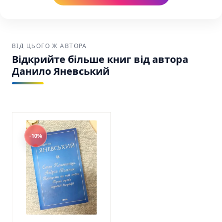
Найкраща ціна:
Ми забезпечуємо
найнижчу вартість на українські книги в
Америці.
ВІД ЦЬОГО Ж АВТОРА
Відкрийте більше книг від автора
Зручна доставка:
Ваше замовлення буде
Данило Яневський
надійно упаковане та відправлене через
USPS, UPS або FedEx по США та Канаді.
10 розмов про Історію України Данило
Яневський Фоліо SKU: 9786175511404 (978-
617-551-140-4)
-10%