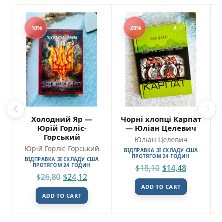
-10%
-20%
Холодний Яр —
Чорні хлопці Карпат
Юрій Горліс-
— Юліан Целевич
Горський
Юліан Целевич
Юрій Горліс-Горський
ВІДПРАВКА ЗІ СКЛАДУ США
ПРОТЯГОМ 24 ГОДИН
ВІДПРАВКА ЗІ СКЛАДУ США
ПРОТЯГОМ 24 ГОДИН
$
18,10
$
14,48
$
26,80
$
24,12
ADD TO CART
ADD TO CART