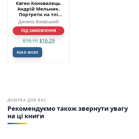
Євген Коновалець.
Андрій Мельник.
Портрети на тлі
епохи. Перша
Данило Яневський
спроба наукової
біографії — Данило
ПІД ЗАМОВЛЕННЯ
Яневський
$
18,10
$
16,29
READ MORE
ДОБІРКА ДЛЯ ВАС
Рекомендуємо також звернути увагу
на ці книги