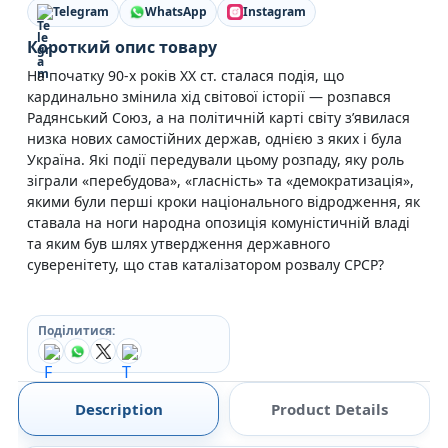
Telegram
WhatsApp
Instagram
Короткий опис товару
На початку 90-х років ХХ ст. сталася подія, що
кардинально змінила хід світової історії — розпався
Радянський Союз, а на політичній карті світу з’явилася
низка нових самостійних держав, однією з яких і була
Україна. Які події передували цьому розпаду, яку роль
зіграли «перебудова», «гласність» та «демократизація»,
якими були перші кроки національного відродження, як
ставала на ноги народна опозиція комуністичній владі
та яким був шлях утвердження державного
суверенітету, що став каталізатором розвалу СРСР?
Поділитися:
Description
Product Details