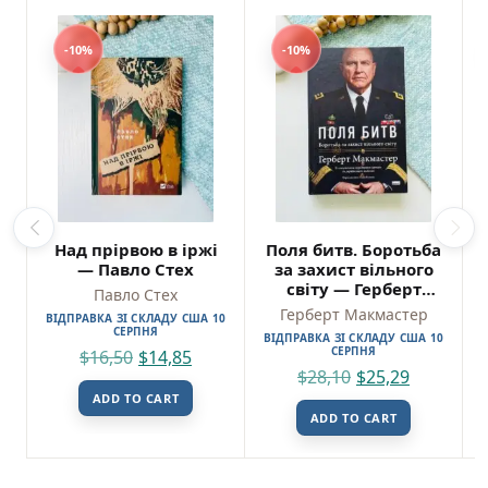
-10%
-10%
Над прірвою в іржі
Поля битв. Боротьба
— Павло Стех
за захист вільного
світу — Герберт
Павло Стех
Макмастер
Герберт Макмастер
ВІДПРАВКА ЗІ СКЛАДУ США 10
СЕРПНЯ
ВІДПРАВКА ЗІ СКЛАДУ США 10
СЕРПНЯ
$
16,50
$
14,85
$
28,10
$
25,29
ADD TO CART
ADD TO CART