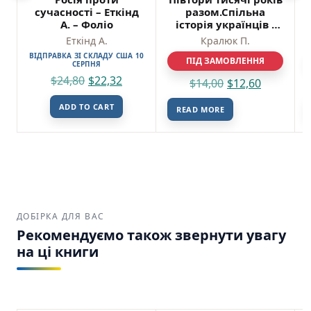
сучасності – Еткінд
разом.Спільна
А. – Фоліо
історія українців і
тюркських народів –
Еткінд А.
Кралюк П.
Кралюк П. – Фоліо
ВІДПРАВКА ЗІ СКЛАДУ США 10
ПІД ЗАМОВЛЕННЯ
СЕРПНЯ
$
24,80
$
22,32
$
14,00
$
12,60
ADD TO CART
READ MORE
ДОБІРКА ДЛЯ ВАС
Рекомендуємо також звернути увагу
на ці книги