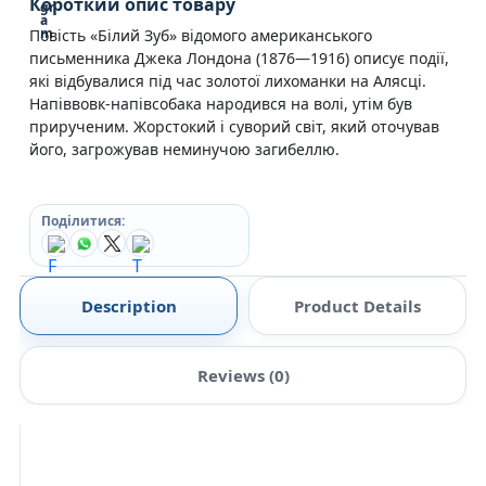
Короткий опис товару
Повість «Білий Зуб» відомого американського
письменника Джека Лондона (1876—1916) описує події,
які відбувалися під час золотої лихоманки на Алясці.
Напіввовк-напівсобака народився на волі, утім був
прирученим. Жорстокий і суворий світ, який оточував
його, загрожував неминучою загибеллю.
Поділитися:
Description
Product Details
Reviews (0)