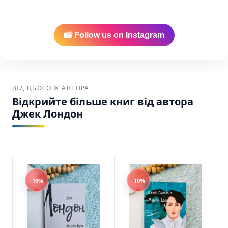
Найкраща ціна:
Ми забезпечуємо
найнижчу вартість на українські книги в
Америці.
📸 Follow us on Instagram
Зручна доставка:
Ваше замовлення буде
надійно упаковане та відправлене через
USPS, UPS або FedEx по США та Канаді.
ВІД ЦЬОГО Ж АВТОРА
Білий Зуб – Лондон Дж. Джек Лондон Фоліо
Відкрийте більше книг від автора
SKU: 9786175516157 (978-617-551-615-7)
Джек Лондон
-10%
-10%