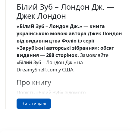
Білий Зуб – Лондон Дж. —
Джек Лондон
«Білий Зуб – Лондон Дж.» — книга
українською мовою автора Джек Лондон
від видавництва Фоліо із серії
«Зарубіжні авторські зібрання»; обсяг
видання — 288 сторінок.
Замовляйте
«Білий Зуб – Лондон Дж.» на
DreamyShelf.com у США.
Про книгу
Повість «Білий Зуб» відомого
американського письменника Джека
Читати далі
Лондона (1876—1916) описує події, які
відбувалися під час золотої лихоманки на
Алясці. Напіввовк-напівсобака народився на
волі, утім був прирученим. Жорстокий і