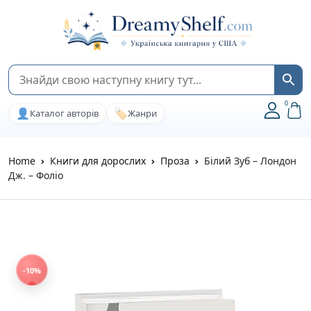
0
👤
🏷️
Каталог авторів
Жанри
Home
Книги для дорослих
Проза
Білий Зуб – Лондон
Дж. – Фоліо
-10%