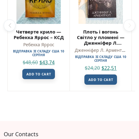
Четверте крило —
Плоть і вогонь
Ребекка Яррос – КСД
Світло у пломені —
Дженніфер Л.
Ребекка Яррос
Арментраут —
Дженніфер Л. Арментраут
ВІДПРАВКА ЗІ СКЛАДУ США 10
BookChef
СЕРПНЯ
ВІДПРАВКА ЗІ СКЛАДУ США 10
СЕРПНЯ
$
48,60
$
43,74
$
24,20
$
22,51
ADD TO CART
ADD TO CART
Our Contacts