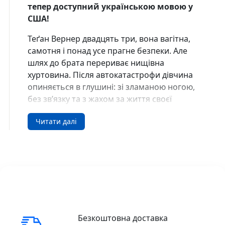
тепер доступний українською мовою у
США!
Теґан Вернер двадцять три, вона вагітна,
самотня і понад усе прагне безпеки. Але
шлях до брата перериває нищівна
хуртовина. Після автокатастрофи дівчина
опиняється в глушині: зі зламаною ногою,
без зв’язку та з жахом за життя своєї
дитини. Поява Генка Томпсона здається
Читати далі
дивом — він рятує Теґан і забирає до свого
віддаленого будинку.
Його дружина Поллі обіцяє прихисток, поки
не вщухне шторм. Проте з кожною годиною
Теґан помічає все більше дивних речей у
поведінці подружжя. Те, що здавалося
порятунком, перетворюється на витончену
психологічну пастку. Чи встигне вона
Безкоштовна доставка