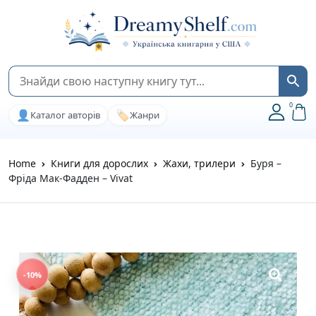
0
👤
🏷️
Каталог авторів
Жанри
Home
Книги для дорослих
Жахи, трилери
Буря –
Фріда Мак-Фадден – Vivat
-10%