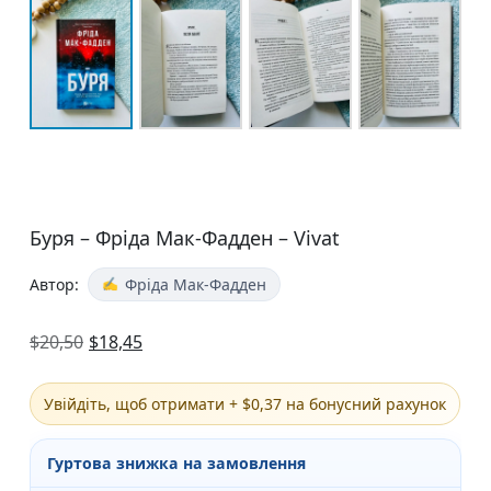
Буря – Фріда Мак-Фадден – Vivat
Автор:
Фріда Мак-Фадден
$
20,50
$
18,45
Увійдіть, щоб отримати + $0,37 на бонусний рахунок
Гуртова знижка на замовлення