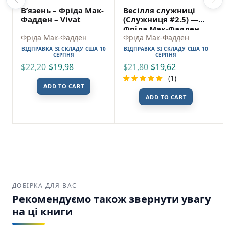
Обмеження:
18+. Книга містить сцени
В’язень – Фріда Мак-
Весілля служниці
психологічного насильства.
Фадден – Vivat
(Служниця #2.5) —
Фріда Мак-Фадден
Буря Фріда Мак-Фадден Vivat SKU:
Фріда Мак-Фадден
Фріда Мак-Фадден
9786171714304 (978-617-171-430-4)
ВІДПРАВКА ЗІ СКЛАДУ США 10
ВІДПРАВКА ЗІ СКЛАДУ США 10
СЕРПНЯ
СЕРПНЯ
$
22,20
$
19,98
$
21,80
$
19,62
Купити у США та Канаді
(1)
В інтернет-книгарні DreamyShelf.com ви
ADD TO CART
можете легко замовити книгу з доставкою
Rated
1
ADD TO CART
5.00
out
по всій території США та Канади
of 5
based on
🇺🇸 Buy in the USA
customer
rating
🇨🇦 Buy in Canada
ДОБІРКА ДЛЯ ВАС
Рекомендуємо також звернути увагу
на ці книги