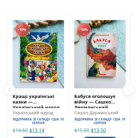
-10%
-10%
Кращі українські
Бабуся оголошує
казки —
війну — Сашко
Український народ
Дерманський
Український народ
Сашко Дерманський
ВІДПРАВКА ЗІ СКЛАДУ США 10
ВІДПРАВКА ЗІ СКЛАДУ США 10
СЕРПНЯ
СЕРПНЯ
$
14,60
$
13,14
$
15,00
$
13,50