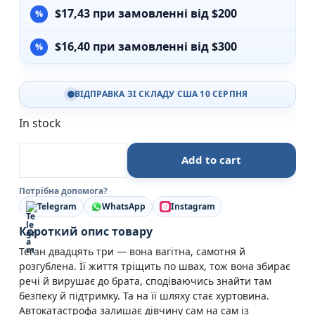
$
17,43
при замовленні від $200
$
16,40
при замовленні від $300
ВІДПРАВКА ЗІ СКЛАДУ США 10 СЕРПНЯ
In stock
Буря - Фріда Мак-Фадден - Vivat quantity
Add to cart
Потрібна допомога?
Telegram
WhatsApp
Instagram
Короткий опис товару
Теґан двадцять три — вона вагітна, самотня й
розгублена. Її життя тріщить по швах, тож вона збирає
речі й вирушає до брата, сподіваючись знайти там
безпеку й підтримку. Та на її шляху стає хуртовина.
Автокатастрофа залишає дівчину сам на сам із