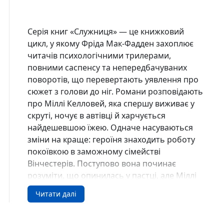
Серія книг «Служниця» — це книжковий
цикл, у якому Фріда Мак-Фадден захоплює
читачів психологічними трилерами,
повними саспенсу та непередбачуваних
поворотів, що перевертають уявлення про
сюжет з голови до ніг. Романи розповідають
про Міллі Келловей, яка спершу виживає у
скруті, ночує в автівці й харчується
найдешевшою їжею. Одначе насуваються
зміни на краще: героїня знаходить роботу
покоївкою в заможному сімействі
Вінчестерів. Поступово вона починає
розуміти, що опинилась у пастці, але Міллі
— зовсім не така проста.
Читати далі
Купити у США та Канаді