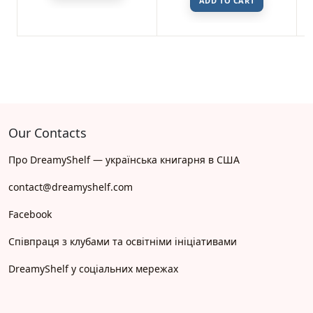
ADD TO CART
5.00
out
of 5
based on
customer
ratings
Our Contacts
Про DreamyShelf — українська книгарня в США
contact@dreamyshelf.com
Facebook
Співпраця з клубами та освітніми ініціативами
DreamyShelf у соціальних мережах