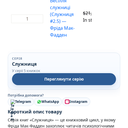
Весілля
служниці
$
21,80
$
19,62
(Служниця
Весілля служниці (Служниця #2.5) — Фріда Мак-Фа
In stock
#2.5) —
Фріда Мак-
Фадден
СЕРІЯ
Служниця
У серії 5 книжок
Переглянути серію
Потрібна допомога?
Telegram
WhatsApp
Instagram
Короткий опис товару
Серія книг «Служниця» — це книжковий цикл, у якому
Фріда Мак-Фадден захоплює читачів психологічними