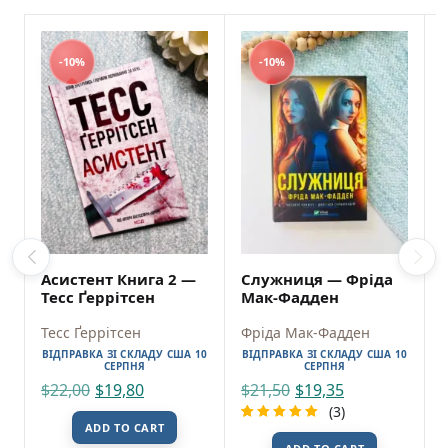
-10%
-10%
Асистент Книга 2 —
Служниця — Фріда
Тесс Ґеррітсен
Мак-Фадден
Тесс Ґеррітсен
Фріда Мак-Фадден
ВІДПРАВКА ЗІ СКЛАДУ США 10
ВІДПРАВКА ЗІ СКЛАДУ США 10
СЕРПНЯ
СЕРПНЯ
$
22,00
$
19,80
$
21,50
$
19,35
(3)
ADD TO CART
Rated
3