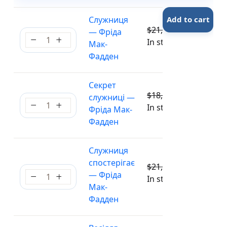
Служниця
Add to cart
$
21,50
$
19,35
— Фріда
Служниця — Фріда Мак-Фадден quantity
In stock
Мак-
Фадден
Секрет
$
18,50
$
16,65
служниці —
Секрет служниці — Фріда Мак-Фадден quantity
In stock
Фріда Мак-
Фадден
Служниця
спостерігає
$
21,40
$
19,26
— Фріда
Служниця спостерігає — Фріда Мак-Фадден quan
In stock
Мак-
Фадден