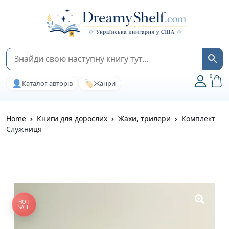
0
👤
🏷️
Каталог авторів
Жанри
Home
Книги для дорослих
Жахи, трилери
Комплект
Служниця
HOT
SALE