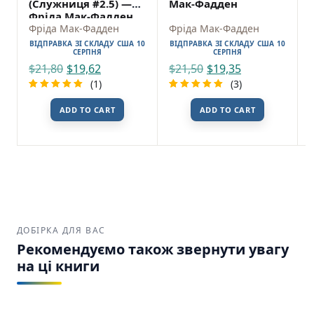
(Служниця #2.5) —
Мак-Фадден
Фріда Мак-Фадден
Фріда Мак-Фадден
Фріда Мак-Фадден
ВІДПРАВКА ЗІ СКЛАДУ США 10
ВІДПРАВКА ЗІ СКЛАДУ США 10
СЕРПНЯ
СЕРПНЯ
$
21,80
$
19,62
$
21,50
$
19,35
(1)
(3)
Rated
1
Rated
3
ADD TO CART
ADD TO CART
5.00
out
5.00
out
of 5
of 5
based on
based on
customer
customer
rating
ratings
ДОБІРКА ДЛЯ ВАС
Рекомендуємо також звернути увагу
на ці книги