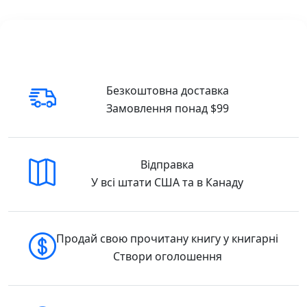
В інтернет-книгарні DreamyShelf.com ви
можете легко замовити цей комплект з
доставкою:
🇺🇸 Buy in the USA
Безкоштовна доставка
🇨🇦 Buy in Canada
Замовлення понад $99
Відправка
У всі штати США та в Канаду
Продай свою прочитану книгу у книгарні
Створи оголошення