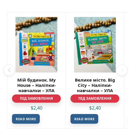
Мій будинок. My
Велике місто. Big
House – Наліпки-
City – Наліпки-
навчалки – УЛА
навчалки – УЛА
ПІД ЗАМОВЛЕННЯ
ПІД ЗАМОВЛЕННЯ
$
2,40
$
2,40
READ MORE
READ MORE