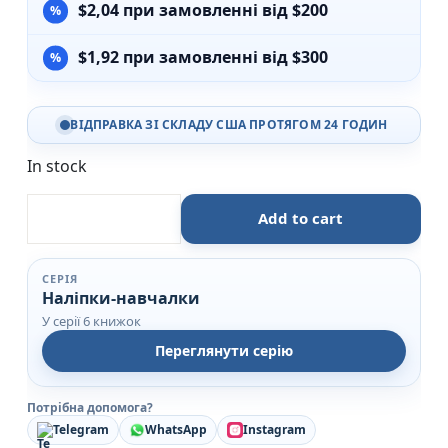
$
2,04
при замовленні від $200
$
1,92
при замовленні від $300
ВІДПРАВКА ЗІ СКЛАДУ США ПРОТЯГОМ 24 ГОДИН
In stock
Дикі тварини. Wild Animals - Наліпки-навчалки - УЛА
Add to cart
СЕРІЯ
Наліпки-навчалки
У серії 6 книжок
Переглянути серію
Потрібна допомога?
Telegram
WhatsApp
Instagram