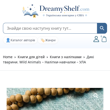
0
👤
🏷️
Каталог авторів
Жанри
Home
Книги для дітей
Книги з наліпками
Дикі
тварини. Wild Animals – Наліпки-навчалки – УЛА