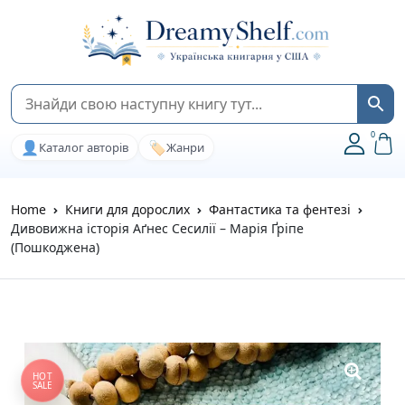
0
👤
🏷️
Каталог авторів
Жанри
Home
Книги для дорослих
Фантастика та фентезі
Дивовижна історія Аґнес Сесилії – Марія Ґріпе
(Пошкоджена)
HOT
SALE