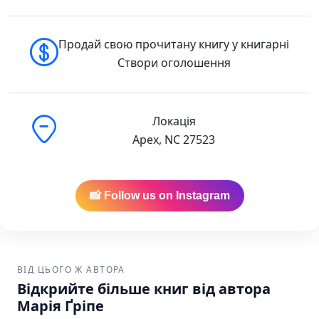
доставкою:
🇺🇸 Buy in the USA
Продай свою прочитану книгу у книгарні
Створи оголошення
🇨🇦 Buy in Canada
Локація
Apex, NC 27523
📸 Follow us on Instagram
ВІД ЦЬОГО Ж АВТОРА
Відкрийте більше книг від автора
Марія Ґріпе