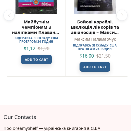
Майбутнім
Бойові кораблі.
чемпіонам З
Еволюція лінкорів та
наліпками Плавання
авіаносців – Максим
Бойові мистецтва
Паламарчук – Віхола
ВІДПРАВКА ЗІ СКЛАДУ США
Максим Паламарчук
ПРОТЯГОМ 24 ГОДИН
(Пошкоджена)
ВІДПРАВКА ЗІ СКЛАДУ США
$
1,12
$
1,20
ПРОТЯГОМ 24 ГОДИН
$
16,00
$
21,50
ADD TO CART
ADD TO CART
Our Contacts
Про DreamyShelf — українська книгарня в США