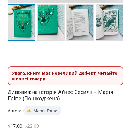
Увага,
книга має невеликий дефект.
Читайте
в описі товару
Дивовижна історія Аґнес Сесилії – Марія
Ґріпе (Пошкоджена)
Автор:
Марія Ґріпе
$
17,00
$
22,00