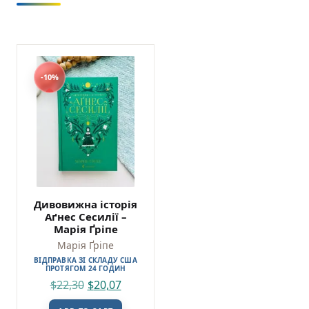
-10%
Дивовижна історія
Аґнес Сесилії –
Марія Ґріпе
Марія Ґріпе
ВІДПРАВКА ЗІ СКЛАДУ США
ПРОТЯГОМ 24 ГОДИН
$
22,30
$
20,07