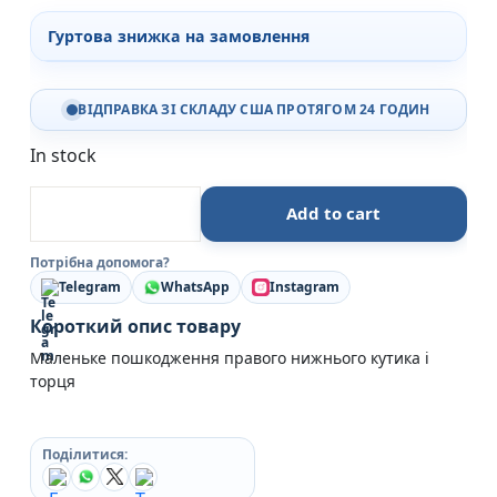
Гуртова знижка на замовлення
ВІДПРАВКА ЗІ СКЛАДУ США ПРОТЯГОМ 24 ГОДИН
In stock
Дивовижна історія Аґнес Сесилії - Марія Ґріпе (Пош
Add to cart
Потрібна допомога?
Telegram
WhatsApp
Instagram
Короткий опис товару
Маленьке пошкодження правого нижнього кутика і
торця
Поділитися: