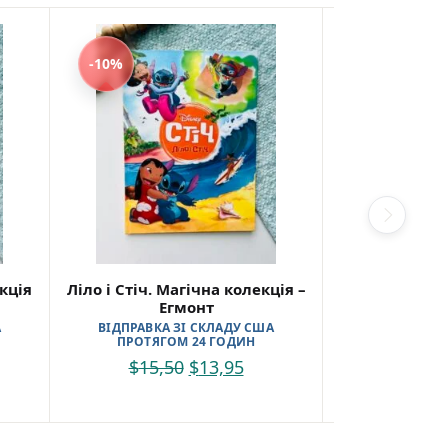
-10%
-10%
кція
Ліло і Стіч. Магічна колекція –
Класичні іс
Егмонт
ВІДПРАВКА 
ПРОТЯГО
А
ВІДПРАВКА ЗІ СКЛАДУ США
ПРОТЯГОМ 24 ГОДИН
$
27,0
$
15,50
$
13,95