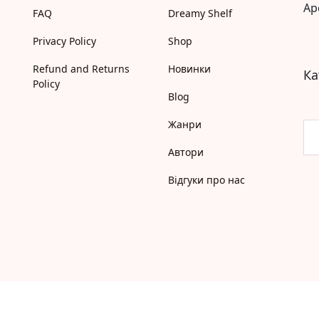
Ap
Моя бібліотека
FAQ
Dreamy Shelf
Мої бажанки
Privacy Policy
Shop
Адреси
Платіжні методи
Refund and Returns
Новинки
Ка
Відгуки про нас
Policy
Blog
Жанри
Автори
Відгуки про нас