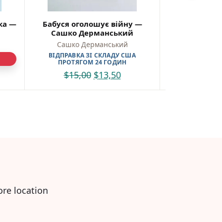
ка —
Бабуся оголошує війну —
Країна Мумі
Сашко Дерманський
Я
Сашко Дерманський
Туве
ВІДПРАВКА ЗІ СКЛАДУ США
ВІДПРАВКА 
ПРОТЯГОМ 24 ГОДИН
ПРОТЯГО
$
15,00
$
13,50
$
21,0
ore location