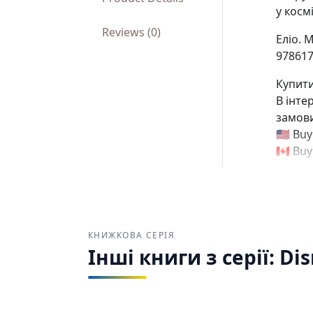
у косм
Reviews (0)
Еліо. 
978617
Купити
В інте
замови
🇺🇸 Bu
🇨🇦 Bu
КНИЖКОВА СЕРІЯ
Інші книги з серії: Di