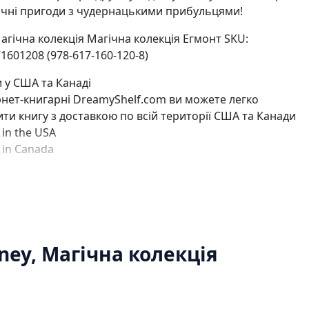
Ігри для дітей
ічні пригоди з чудернацькими прибульцями!
Різдвяні / Зимові
Книги для молоді
Магічна колекція Магічна колекція Егмонт SKU:
Пазли
1601208 (978-617-160-120-8)
Каталог авторів
Жанри
 у США та Канаді
Тематичні підбірки
рнет-книгарні DreamyShelf.com ви можете легко
Love story mood: підбірка книжок для неї
ти книгу з доставкою по всій території США та Канади
Подарунок для нього
y in the USA
Біографії що надихають
y in Canada
Історії сильних жінок
Книжкові історії на екрані
Прокачай себе
Розпродаж пошкоджених книг
Вживані книги
Подарункові книги
Сучасна українська проза
sney, Магічна колекція
Канцтовари
Закладки
Зошити
Подарункова карта