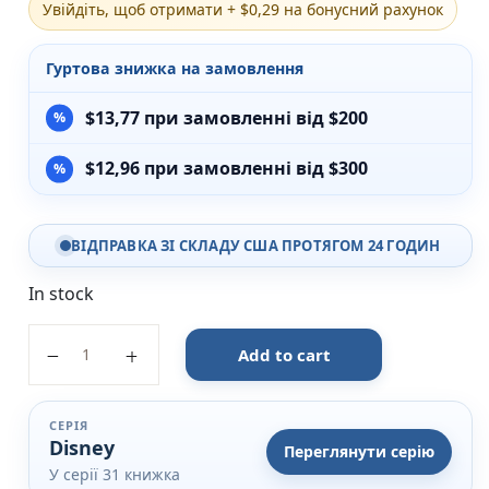
Увійдіть, щоб отримати + $0,29 на бонусний рахунок
Різдвяно-зимові
На День Валентина
Гуртова знижка на замовлення
Книги для дорослих
Українська класика
$
13,77
при замовленні від $200
Сучасна українська проза
Світова класика
$
12,96
при замовленні від $300
Проза
Поезія та драматургія
Романи
Детективи
ВІДПРАВКА ЗІ СКЛАДУ США ПРОТЯГОМ 24 ГОДИН
Фантастика та фентезі
Жахи та трилери
In stock
Саморозвиток, мотивація, філософія
Бізнес Менеджмент Фінанси
Еліо. Магічна колекція - Егмонт quantity
Add to cart
Історія Наука Політологія
Батьківство та виховання
Книги про Україну
СЕРІЯ
Біографічні твори
Disney
Переглянути серію
Біблії
У серії 31 книжка
Духовна література