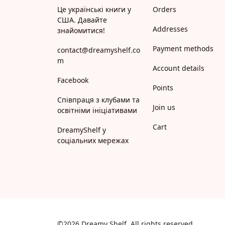
Це українські книги у
Orders
США. Давайте
Addresses
знайомитися!
Payment methods
contact@dreamyshelf.co
m
Account details
Facebook
Points
Співпраця з клубами та
Join us
освітніми ініціативами
Cart
DreamyShelf у
соціальних мережах
©2026 Dreamy Shelf. All rights reserved