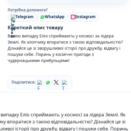
Кулінарія
Потрібна допомога?
Ігри для дорослих
Зарубіжні письменники
Telegram
WhatsApp
Instagram
Різдвяні / Зимові
Короткий опис товару
Книги для дітей
Волею випадку Еліо сприймають у космосі за лідера
Картонні книги для найменших
Землі. Як хлопчику впоратися з такою відповідальністю?
Віммельбухи
Дізнайся це зі зворушливої історії про дружбу, відвагу і
Казки Вірші Оповідання
пошуки себе. Поринь у космічні пригоди з
Книги з наліпками
чудернацькими прибульцями!
Вчимося читати
Прописи для дітей
Багаторазові прописи / Книги на липучках
Книги для першого читання
Поділитися:
Самостійне читання (6+)
Книги для читання 10+
Розмальовки та Аплікації
Енциклопедії
Навчальні книги
випадку Еліо сприймають у космосі за лідера Землі. Як
Розвивальні та пізнавальні книги
ку впоратися з такою відповідальністю? Дізнайся це зі
Книги про Україну
ливої історії про дружбу, відвагу і пошуки себе. Поринь