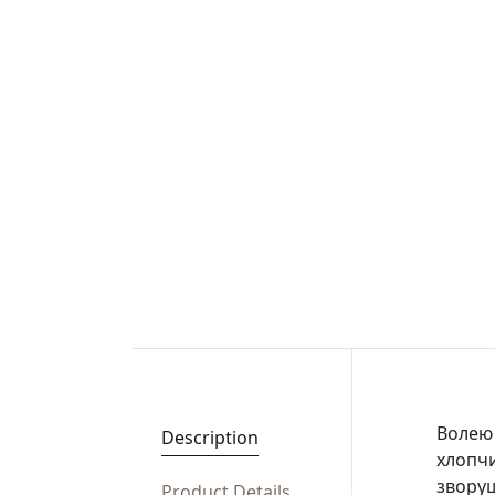
Волею 
Description
хлопчи
зворуш
Product Details