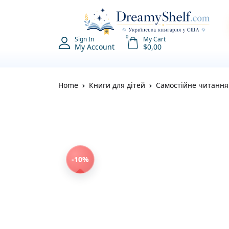
0
Sign In
My Cart
My Account
$
0,00
Home
Книги для дітей
Самостійне читання 
-10%