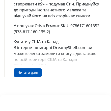
створювати їх?» – подумав Стіч. Приєднуйся
до пригоди інопланетного малюка та
відшукай його на всіх сторінках книжки.
У пошуках Стіча Егмонт SKU: 9786171601352
(978-617-160-135-2)
Купити у США та Канаді
В інтернет-книгарні DreamyShelf.com ви
можете легко замовити книгу з доставкою
по всій території США та Канади
🇺🇸 Buy in the USA
🇨🇦 Buy in Canada
Читати далі