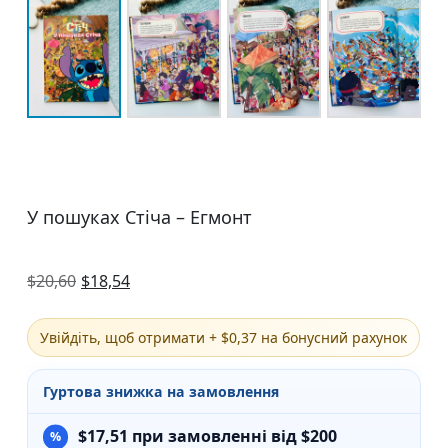
У пошуках Стіча – Егмонт
$
20,60
$
18,54
Увійдіть, щоб отримати + $0,37 на бонусний рахунок
Гуртова знижка на замовлення
$
17,51
при замовленні від $200