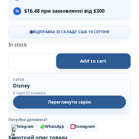
$
16,48
при замовленні від $300
ВІДПРАВКА ЗІ СКЛАДУ США 10 СЕРПНЯ
In stock
У пошуках Стіча - Егмонт quantity
Add to cart
СЕРІЯ
Disney
У серії 31 книжка
Переглянути серію
Потрібна допомога?
Telegram
WhatsApp
Instagram
Короткий опис товару