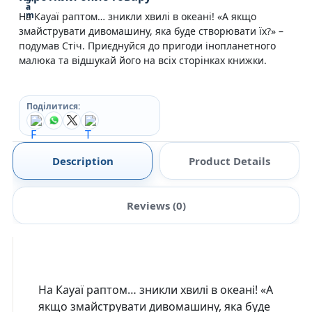
На Кауаї раптом… зникли хвилі в океані! «А якщо
змайструвати дивомашину, яка буде створювати їх?» –
подумав Стіч. Приєднуйся до пригоди інопланетного
малюка та відшукай його на всіх сторінках книжки.
Поділитися:
Description
Product Details
Reviews (0)
На Кауаї раптом… зникли хвилі в океані! «А
якщо змайструвати дивомашину, яка буде