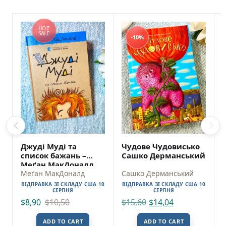
HOT
SALE
-10%
Джуді Муді та
Чудове Чудовисько
список бажань –
Сашко Дерманський
Меґан МакДоналд
Меґан МакДоналд
Сашко Дерманський
ВІДПРАВКА ЗІ СКЛАДУ США 10
ВІДПРАВКА ЗІ СКЛАДУ США 10
СЕРПНЯ
СЕРПНЯ
$
8,90
$
10,50
$
15,60
$
14,04
ADD TO CART
ADD TO CART