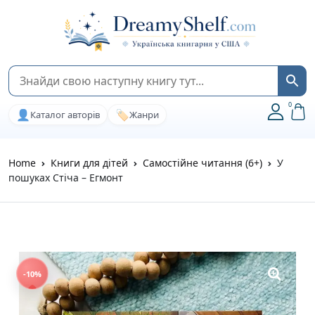
0
👤
🏷️
Каталог авторів
Жанри
Home
Книги для дітей
Самостійне читання (6+)
У
пошуках Стіча – Егмонт
-10%