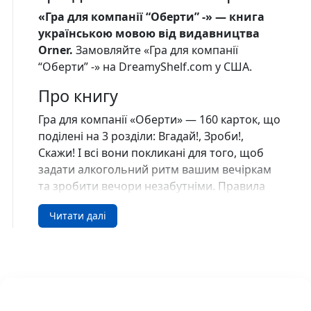
«Гра для компанії “Оберти” -» — книга
українською мовою від видавництва
Orner.
Замовляйте «Гра для компанії
“Оберти” -» на DreamyShelf.com у США.
Про книгу
Гра для компанії «Оберти» — 160 карток, що
поділені на 3 розділи: Вгадай!, Зроби!,
Скажи! І всі вони покликані для того, щоб
задати алкогольний ритм вашим вечіркам
та зробити вечори незабутніми. Правила
максимально прості, щоб не витрачати
Читати далі
дорогоцінний час, а відразу розважатися.
Перемішайте всі картки та покладіть колоду
сорочками догори.
Найстарший із компанії першим витягає
картку, потім хід переходить гравцю зліва й