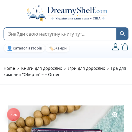
0
👤
🏷️
Каталог авторів
Жанри
Home
Книги для дорослих
Ігри для дорослих
Гра для
компанії “Оберти” – – Orner
-10%