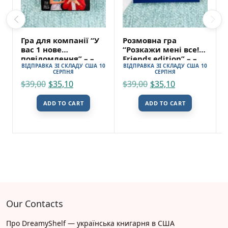
Гра для компанії “У
Розмовна гра
вас 1 нове
“Розкажи мені все!
повідомлення” – –
Friends edition” – –
ВІДПРАВКА ЗІ СКЛАДУ США 10
ВІДПРАВКА ЗІ СКЛАДУ США 10
Orner
Orner
СЕРПНЯ
СЕРПНЯ
$
39,00
$
35,10
$
39,00
$
35,10
ADD TO CART
ADD TO CART
Our Contacts
Про DreamyShelf — українська книгарня в США